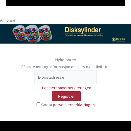
Annonse
Nyhetsbrev
Få siste nytt og informasjon om kurs og aktiviteter
Les personvernerklæringen
Godta
personvernerklæringen