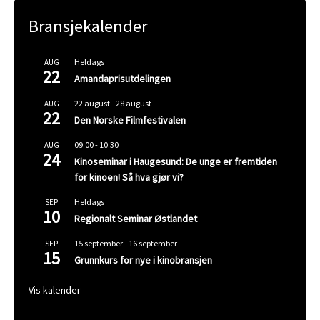
Bransjekalender
Heldags
AUG
22
Amandaprisutdelingen
22 august
-
28 august
AUG
22
Den Norske Filmfestivalen
09:00
-
10:30
AUG
24
Kinoseminar i Haugesund: De unge er fremtiden
for kinoen! Så hva gjør vi?
Heldags
SEP
10
Regionalt Seminar Østlandet
15 september
-
16 september
SEP
15
Grunnkurs for nye i kinobransjen
Vis kalender