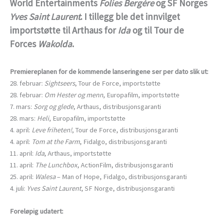
World Entertainments
Folies Bergère
og SF Norges
Yves Saint Laurent
. I tillegg ble det innvilget
importstøtte til Arthaus for
Ida
og til Tour de
Forces
Wakolda
.
Premiereplanen for de kommende lanseringene ser per dato slik ut:
28. februar:
Sightseers
, Tour de Force, importstøtte
28. februar:
Om Hester og menn
, Europafilm, importstøtte
7. mars:
Sorg og glede
, Arthaus, distribusjonsgaranti
28. mars:
Heli
, Europafilm, importstøtte
4. april:
Leve friheten!
, Tour de Force, distribusjonsgaranti
4. april:
Tom at the Farm
, Fidalgo, distribusjonsgaranti
11. april:
Ida
, Arthaus, importstøtte
11. april:
The Lunchbox
, ActionFilm, distribusjonsgaranti
25. april:
Walesa
– Man of Hope, Fidalgo, distribusjonsgaranti
4. juli:
Yves Saint Laurent
, SF Norge, distribusjonsgaranti
Foreløpig udatert
: