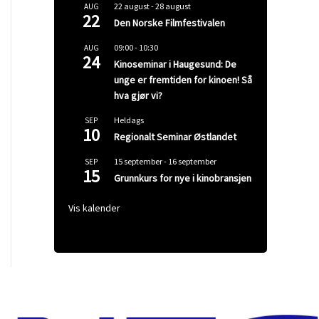
22 august
-
28 august
AUG
22
Den Norske Filmfestivalen
09:00
-
10:30
AUG
24
Kinoseminar i Haugesund: De
unge er fremtiden for kinoen! Så
hva gjør vi?
Heldags
SEP
10
Regionalt Seminar Østlandet
15 september
-
16 september
SEP
15
Grunnkurs for nye i kinobransjen
Vis kalender