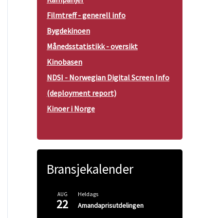
Filmtreff - generell info
Bygdekinoen
Månedsstatistikk - oversikt
Kinobasen
NDSI - Norwegian Digital Screen Info
(deployment report)
Kinoer i Norge
Bransjekalender
Heldags
AUG
22
Amandaprisutdelingen