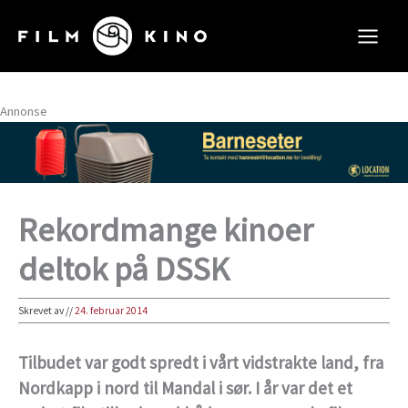
Hopp
rett
til
innholdet
Annonse
Rekordmange kinoer
deltok på DSSK
Skrevet av
//
24. februar 2014
Tilbudet var godt spredt i vårt vidstrakte land, fra
Nordkapp i nord til Mandal i sør. I år var det et