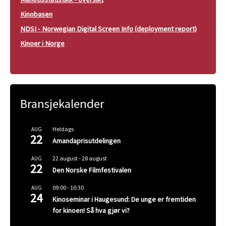
Kinobasen
NDSI - Norwegian Digital Screen Info (deployment report)
Kinoer i Norge
Bransjekalender
Heldags
AUG
22
Amandaprisutdelingen
22 august
-
28 august
AUG
22
Den Norske Filmfestivalen
09:00
-
10:30
AUG
24
Kinoseminar i Haugesund: De unge er fremtiden
for kinoen! Så hva gjør vi?