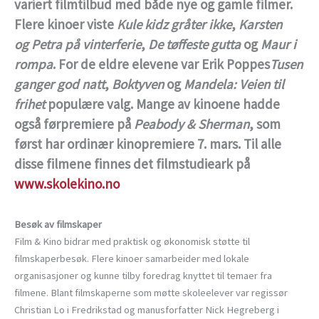
variert filmtilbud med både nye og gamle filmer.
Flere kinoer viste
Kule kidz gråter ikke
,
Karsten
og
Petra på vinterferie
,
De tøffeste gutta
og
Maur i
rompa
. For de eldre elevene var Erik Poppes
Tusen
ganger god natt
,
Boktyven
og
Mandela: Veien til
frihet
populære valg. Mange av kinoene hadde
også førpremiere på
Peabody & Sherman
, som
først har ordinær kinopremiere 7. mars. Til alle
disse filmene finnes det filmstudieark på
www.skolekino.no
Besøk av filmskaper
Film & Kino bidrar med praktisk og økonomisk støtte til
filmskaperbesøk. Flere kinoer samarbeider med lokale
organisasjoner og kunne tilby foredrag knyttet til temaer fra
filmene. Blant filmskaperne som møtte skoleelever var regissør
Christian Lo i Fredrikstad og manusforfatter Nick Hegreberg i