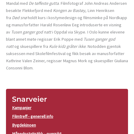
Mandal med
De tøffeste gutta
. Filmfotograf John Andreas Andersen
besøkte Flekkefjord med
Kongen av Bastøy
, Linn Henriksen
fra
Død snø
holdt kurs i kostymedesign og filmsminke på Nordkapp
og manusforfatter Harald Rosenløw Eeg introduserte en visning
av
Tusen ganger god natt
i Oppdal via Skype. I Oslo kunne elevene
blant annet møte regissør Erik Poppe med
Tusen ganger god
natt
og skuespillere fra
Kule kidz gråter ikke
. Notodden gjentok
suksessen med Skolefilmfestival og fikk besøk av manusforfatter
Kathrine Valen Zeiner, regissør Magnus Mork og skuespiller Giuliana
Consonni Blom.
Snarveier
Kampanjer
Filmtreff - generell info
Bygdekinoen
Månedsstatistikk - oversikt