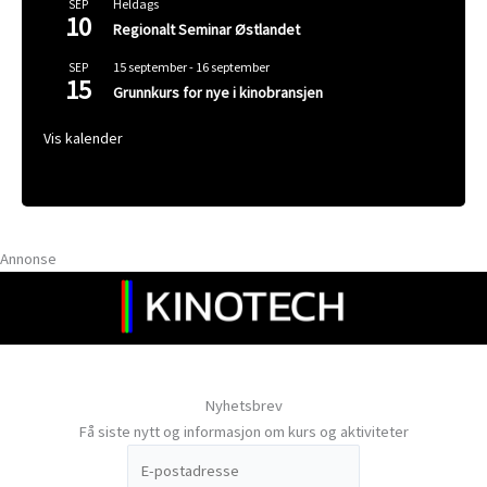
Heldags
SEP
10
Regionalt Seminar Østlandet
15 september
-
16 september
SEP
15
Grunnkurs for nye i kinobransjen
Vis kalender
Annonse
Nyhetsbrev
Få siste nytt og informasjon om kurs og aktiviteter