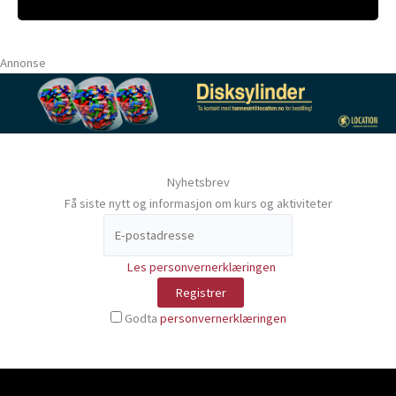
Annonse
Nyhetsbrev
Få siste nytt og informasjon om kurs og aktiviteter
Les personvernerklæringen
Godta
personvernerklæringen