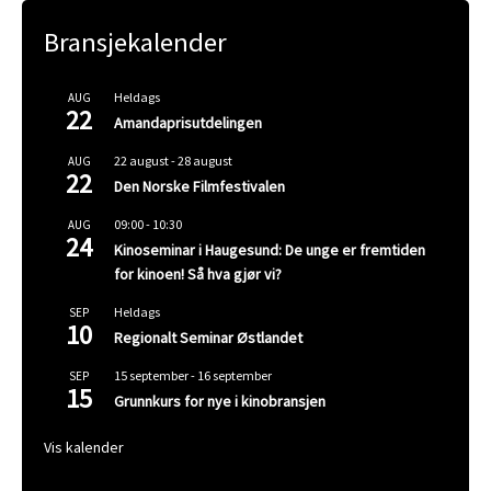
Bransjekalender
Heldags
AUG
22
Amandaprisutdelingen
22 august
-
28 august
AUG
22
Den Norske Filmfestivalen
09:00
-
10:30
AUG
24
Kinoseminar i Haugesund: De unge er fremtiden
for kinoen! Så hva gjør vi?
Heldags
SEP
10
Regionalt Seminar Østlandet
15 september
-
16 september
SEP
15
Grunnkurs for nye i kinobransjen
Vis kalender