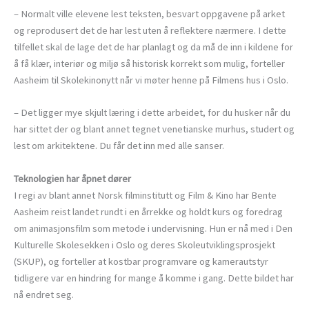
– Normalt ville elevene lest teksten, besvart oppgavene på arket
og reprodusert det de har lest uten å reflektere nærmere. I dette
tilfellet skal de lage det de har planlagt og da må de inn i kildene for
å få klær, interiør og miljø så historisk korrekt som mulig, forteller
Aasheim til Skolekinonytt når vi møter henne på Filmens hus i Oslo.
– Det ligger mye skjult læring i dette arbeidet, for du husker når du
har sittet der og blant annet tegnet venetianske murhus, studert og
lest om arkitektene. Du får det inn med alle sanser.
Teknologien har åpnet dører
I regi av blant annet Norsk filminstitutt og Film & Kino har Bente
Aasheim reist landet rundt i en årrekke og holdt kurs og foredrag
om animasjonsfilm som metode i undervisning. Hun er nå med i Den
Kulturelle Skolesekken i Oslo og deres Skoleutviklingsprosjekt
(SKUP), og forteller at kostbar programvare og kamerautstyr
tidligere var en hindring for mange å komme i gang. Dette bildet har
nå endret seg.