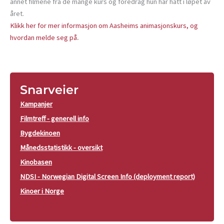
annet filmene fra de mange kurs og foredrag hun har hatt i løpet av
året.
Klikk her for mer informasjon om Aasheims animasjonskurs, og
hvordan melde seg på
.
Snarveier
Kampanjer
Filmtreff - generell info
Bygdekinoen
Månedsstatistikk - oversikt
Kinobasen
NDSI - Norwegian Digital Screen Info (deployment report)
Kinoer i Norge