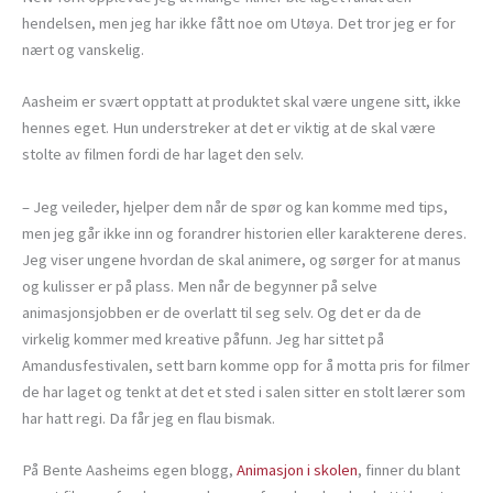
hendelsen, men jeg har ikke fått noe om Utøya. Det tror jeg er for
nært og vanskelig.
Aasheim er svært opptatt at produktet skal være ungene sitt, ikke
hennes eget. Hun understreker at det er viktig at de skal være
stolte av filmen fordi de har laget den selv.
– Jeg veileder, hjelper dem når de spør og kan komme med tips,
men jeg går ikke inn og forandrer historien eller karakterene deres.
Jeg viser ungene hvordan de skal animere, og sørger for at manus
og kulisser er på plass. Men når de begynner på selve
animasjonsjobben er de overlatt til seg selv. Og det er da de
virkelig kommer med kreative påfunn. Jeg har sittet på
Amandusfestivalen, sett barn komme opp for å motta pris for filmer
de har laget og tenkt at det et sted i salen sitter en stolt lærer som
har hatt regi. Da får jeg en flau bismak.
På Bente Aasheims egen blogg,
Animasjon i skolen
, finner du blant