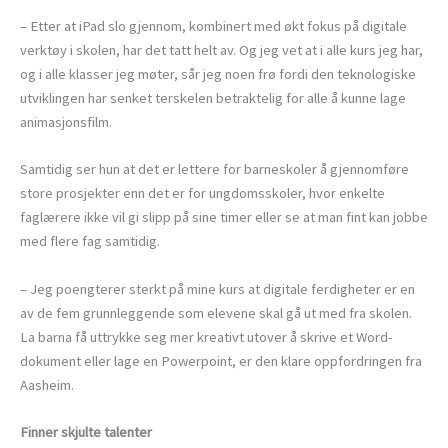
– Etter at iPad slo gjennom, kombinert med økt fokus på digitale
verktøy i skolen, har det tatt helt av. Og jeg vet at i alle kurs jeg har,
og i alle klasser jeg møter, sår jeg noen frø fordi den teknologiske
utviklingen har senket terskelen betraktelig for alle å kunne lage
animasjonsfilm.
Samtidig ser hun at det er lettere for barneskoler å gjennomføre
store prosjekter enn det er for ungdomsskoler, hvor enkelte
faglærere ikke vil gi slipp på sine timer eller se at man fint kan jobbe
med flere fag samtidig.
– Jeg poengterer sterkt på mine kurs at digitale ferdigheter er en
av de fem grunnleggende som elevene skal gå ut med fra skolen.
La barna få uttrykke seg mer kreativt utover å skrive et Word-
dokument eller lage en Powerpoint, er den klare oppfordringen fra
Aasheim.
Finner skjulte talenter