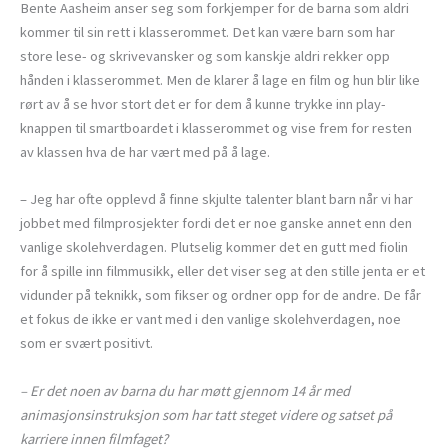
Bente Aasheim anser seg som forkjemper for de barna som aldri
kommer til sin rett i klasserommet. Det kan være barn som har
store lese- og skrivevansker og som kanskje aldri rekker opp
hånden i klasserommet. Men de klarer å lage en film og hun blir like
rørt av å se hvor stort det er for dem å kunne trykke inn play-
knappen til smartboardet i klasserommet og vise frem for resten
av klassen hva de har vært med på å lage.
– Jeg har ofte opplevd å finne skjulte talenter blant barn når vi har
jobbet med filmprosjekter fordi det er noe ganske annet enn den
vanlige skolehverdagen. Plutselig kommer det en gutt med fiolin
for å spille inn filmmusikk, eller det viser seg at den stille jenta er et
vidunder på teknikk, som fikser og ordner opp for de andre. De får
et fokus de ikke er vant med i den vanlige skolehverdagen, noe
som er svært positivt.
– Er det noen av barna du har møtt gjennom 14 år med
animasjonsinstruksjon som har tatt steget videre og satset på
karriere innen filmfaget?