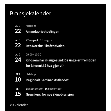
Bransjekalender
Heldags
AUG
22
Amandaprisutdelingen
22 august
-
28 august
AUG
22
Den Norske Filmfestivalen
09:00
-
10:30
AUG
24
Kinoseminar i Haugesund: De unge er fremtiden
for kinoen! Så hva gjør vi?
Heldags
SEP
10
Regionalt Seminar Østlandet
15 september
-
16 september
SEP
15
Grunnkurs for nye i kinobransjen
Vis kalender