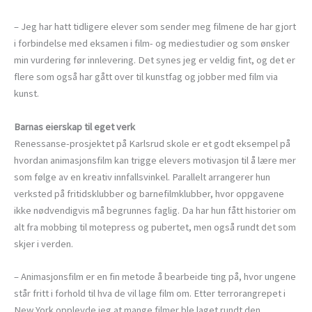
– Jeg har hatt tidligere elever som sender meg filmene de har gjort
i forbindelse med eksamen i film- og mediestudier og som ønsker
min vurdering før innlevering. Det synes jeg er veldig fint, og det er
flere som også har gått over til kunstfag og jobber med film via
kunst.
Barnas eierskap til eget verk
Renessanse-prosjektet på Karlsrud skole er et godt eksempel på
hvordan animasjonsfilm kan trigge elevers motivasjon til å lære mer
som følge av en kreativ innfallsvinkel. Parallelt arrangerer hun
verksted på fritidsklubber og barnefilmklubber, hvor oppgavene
ikke nødvendigvis må begrunnes faglig. Da har hun fått historier om
alt fra mobbing til motepress og pubertet, men også rundt det som
skjer i verden.
– Animasjonsfilm er en fin metode å bearbeide ting på, hvor ungene
står fritt i forhold til hva de vil lage film om. Etter terrorangrepet i
New York opplevde jeg at mange filmer ble laget rundt den