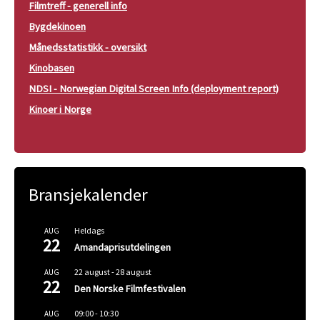
Filmtreff - generell info
Bygdekinoen
Månedsstatistikk - oversikt
Kinobasen
NDSI - Norwegian Digital Screen Info (deployment report)
Kinoer i Norge
Bransjekalender
Heldags
AUG
22
Amandaprisutdelingen
22 august
-
28 august
AUG
22
Den Norske Filmfestivalen
09:00
-
10:30
AUG