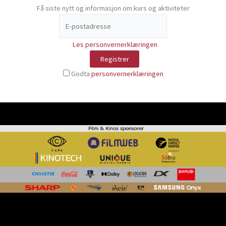
Få siste nytt og informasjon om kurs og aktiviteter
Les personvernerklæringen
Godta
personvernerklæringen