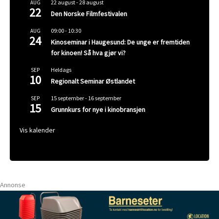
22 august
-
28 august
AUG
22
Den Norske Filmfestivalen
09:00
-
10:30
AUG
24
Kinoseminar i Haugesund: De unge er fremtiden
for kinoen! Så hva gjør vi?
Heldags
SEP
10
Regionalt Seminar Østlandet
15 september
-
16 september
SEP
15
Grunnkurs for nye i kinobransjen
Vis kalender
Annonse