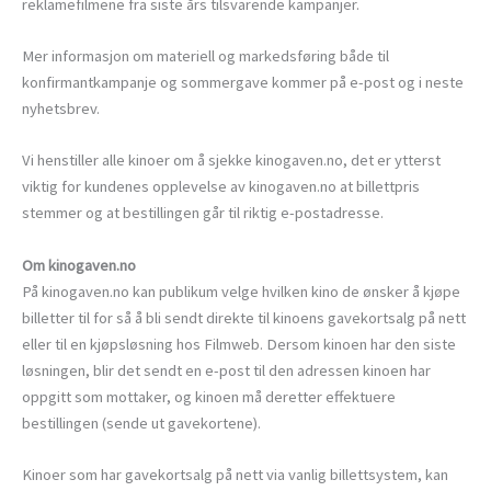
reklamefilmene fra siste års tilsvarende kampanjer.
Mer informasjon om materiell og markedsføring både til
konfirmantkampanje og sommergave kommer på e-post og i neste
nyhetsbrev.
Vi henstiller alle kinoer om å sjekke kinogaven.no, det er ytterst
viktig for kundenes opplevelse av kinogaven.no at billettpris
stemmer og at bestillingen går til riktig e-postadresse.
Om kinogaven.no
På kinogaven.no kan publikum velge hvilken kino de ønsker å kjøpe
billetter til for så å bli sendt direkte til kinoens gavekortsalg på nett
eller til en kjøpsløsning hos Filmweb. Dersom kinoen har den siste
løsningen, blir det sendt en e-post til den adressen kinoen har
oppgitt som mottaker, og kinoen må deretter effektuere
bestillingen (sende ut gavekortene).
Kinoer som har gavekortsalg på nett via vanlig billettsystem, kan