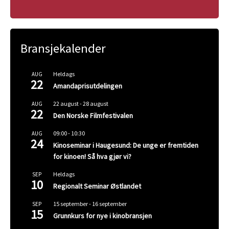
Bransjekalender
Heldags
AUG
22
Amandaprisutdelingen
22 august
-
28 august
AUG
22
Den Norske Filmfestivalen
09:00
-
10:30
AUG
24
Kinoseminar i Haugesund: De unge er fremtiden
for kinoen! Så hva gjør vi?
Heldags
SEP
10
Regionalt Seminar Østlandet
15 september
-
16 september
SEP
15
Grunnkurs for nye i kinobransjen