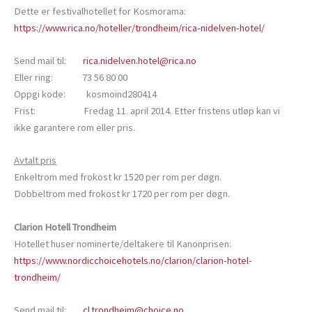
Dette er festivalhotellet for Kosmorama:
https://www.rica.no/hoteller/trondheim/rica-nidelven-hotel/
Send mail til:
rica.nidelven.hotel@rica.no
Eller ring: 73 56 80 00
Oppgi kode: kosmoind280414
Frist: Fredag 11. april 2014. Etter fristens utløp kan vi
ikke garantere rom eller pris.
Avtalt pris
Enkeltrom med frokost kr 1520 per rom per døgn.
Dobbeltrom med frokost kr 1720 per rom per døgn.
Clarion Hotell Trondheim
Hotellet huser nominerte/deltakere til Kanonprisen:
https://www.nordicchoicehotels.no/clarion/clarion-hotel-
trondheim/
Send mail til:
cl.trondheim@choice.no