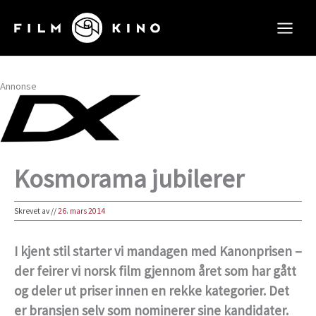
Hopp
rett
til
innholdet
Annonse
Kosmorama jubilerer
Skrevet av
//
26. mars 2014
I kjent stil starter vi mandagen med Kanonprisen –
der feirer vi norsk film gjennom året som har gått
og deler ut priser innen en rekke kategorier. Det
er bransjen selv som nominerer sine kandidater.