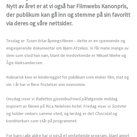
Nytt av året er at vi også har Filmwebs Kanonpris,
der publikum kan gå inn og stemme på sin favoritt
via deres og våre nettsider.
Tirsdag er
Tusen bitar
åpningsfilmen – dette er en spennende og
engasjerende dokumentar om Bjørn Afzelius. Vi får møte mange av
dem som stod han nær, blant de medvirkende er Mikael Wiehe og
Åge Aleksandersen.
Kulinarisk kino er kinderegget for publikum som elsker film, mat og
vin. I år har vi flere fristelser enn noensinne.
Onsdag viser vi
Babettes gjestebud
med påfølgende middag
inspirert av filmen på Rica Nidelven hotel. Fredag viser vi
Somme
og holder vinkurs samme sted, og lørdag er det
Chocolat
og
konditorkurs som står på programmet.
For barn i alle aldre har vi også et omfattende program, blant annet