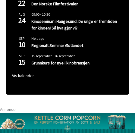
22
Den Norske Filmfestivalen
09:00
-
10:30
AUG
24
Kinoseminar i Haugesund: De unge er fremtiden
for kinoen! Så hva gjør vi?
Heldags
SEP
10
Regionalt Seminar Østlandet
15 september
-
16 september
SEP
15
Grunnkurs for nye i kinobransjen
Vis kalender
Annonse