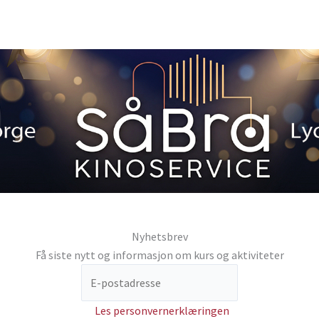
Nyhetsbrev
Få siste nytt og informasjon om kurs og aktiviteter
Les personvernerklæringen