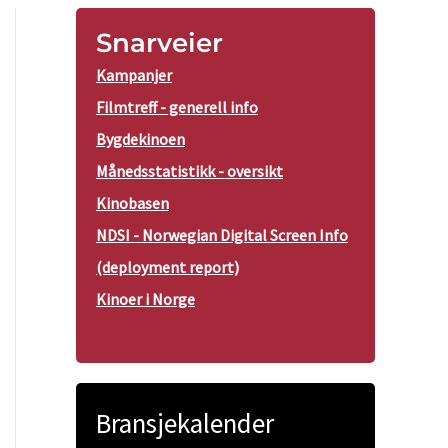
Snarveier
Kampanjer
Filmtreff - generell info
Bygdekinoen
Månedsstatistikk - oversikt
Kinobasen
NDSI - Norwegian Digital Screen Info
(deployment report)
Kinoer i Norge
Bransjekalender