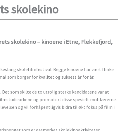
ts skolekino
Årets skolekino – kinoene i Etne, Flekkefjord,
keslang skolefilmfestival. Begge kinoene har vært flinke
mal som borger for kvalitet og suksess år for år.
et som skilte de to utrolig sterke kandidatene var at
uk filmstudiearkene og promotert disse spesielt mot lærerne.
velsen og vil forhåpentligvis bidra til økt fokus på film i
i prispenger som er øremerket skolekinoaktiviteter.