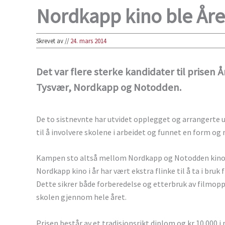
Nordkapp kino ble Åre
Skrevet av
//
24. mars 2014
Det var flere sterke kandidater til prisen 
Tysvær, Nordkapp og Notodden.
De to sistnevnte har utvidet opplegget og arrangerte u
til å involvere skolene i arbeidet og funnet en form og 
Kampen sto altså mellom Nordkapp og Notodden kino. D
Nordkapp kino i år har vært ekstra flinke til å ta i br
Dette sikrer både forberedelse og etterbruk av filmopple
skolen gjennom hele året.
Prisen består av et tradisjonsrikt diplom og kr 10 000 