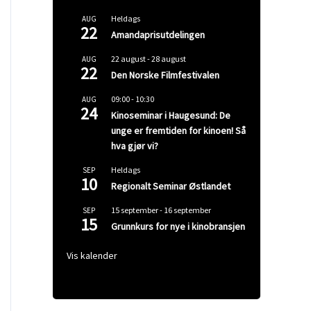
Heldags
AUG
22
Amandaprisutdelingen
22 august
-
28 august
AUG
22
Den Norske Filmfestivalen
09:00
-
10:30
AUG
24
Kinoseminar i Haugesund: De
unge er fremtiden for kinoen! Så
hva gjør vi?
Heldags
SEP
10
Regionalt Seminar Østlandet
15 september
-
16 september
SEP
15
Grunnkurs for nye i kinobransjen
Vis kalender