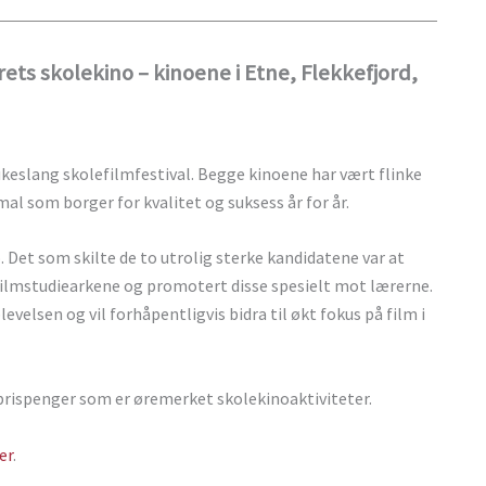
Årets skolekino – kinoene i Etne, Flekkefjord,
keslang skolefilmfestival. Begge kinoene har vært flinke
mal som borger for kvalitet og suksess år for år.
et som skilte de to utrolig sterke kandidatene var at
uk filmstudiearkene og promotert disse spesielt mot lærerne.
velsen og vil forhåpentligvis bidra til økt fokus på film i
i prispenger som er øremerket skolekinoaktiviteter.
er
.