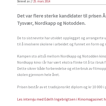
Skrevet av
//
25. mars 2014
Det var flere sterke kandidater til prisen 
Tysvær, Nordkapp og Notodden.
De to sistnevnte har utvidet opplegget og arrangerte u
til å involvere skolene i arbeidet og funnet en form og 
Kampen sto altså mellom Nordkapp og Notodden kino. D
Nordkapp kino i år har vært ekstra flinke til å ta i br
Dette sikrer både forberedelse og etterbruk av filmopple
skolen gjennom hele året.
Prisen består av et tradisjonsrikt diplom og kr 10 000 
Les intervju med Edelh Ingebrigtsen i Kinomagasinet h