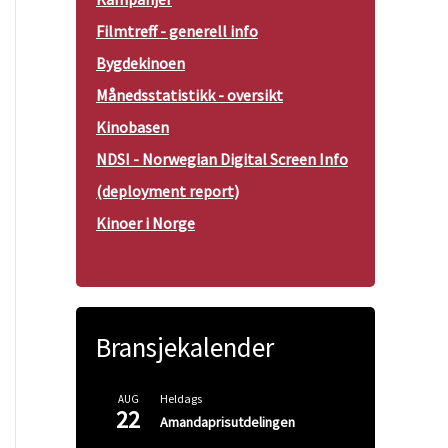
Filmtreff - generell info
Bygdekinoen
Månedsstatistikk - oversikt
Kinobasen
NDSI - Norwegian Digital Screen Info
(deployment report)
Kinoer i Norge
Bransjekalender
Heldags
AUG
22
Amandaprisutdelingen