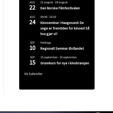
22 august
-
28 august
AUG
22
Den Norske Filmfestivalen
09:00
-
10:30
AUG
24
Kinoseminar i Haugesund: De
unge er fremtiden for kinoen! Så
hva gjør vi?
Heldags
SEP
10
Regionalt Seminar Østlandet
15 september
-
16 september
SEP
15
Grunnkurs for nye i kinobransjen
Vis kalender