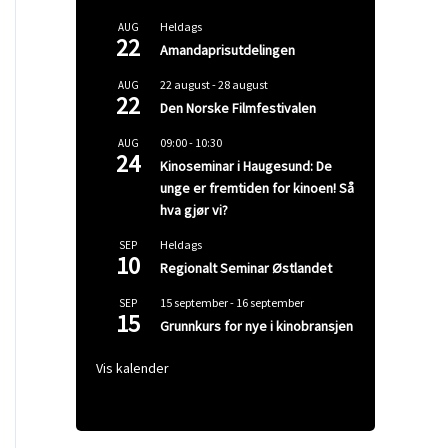
Heldags
AUG
22
Amandaprisutdelingen
22 august
-
28 august
AUG
22
Den Norske Filmfestivalen
09:00
-
10:30
AUG
24
Kinoseminar i Haugesund: De
unge er fremtiden for kinoen! Så
hva gjør vi?
Heldags
SEP
10
Regionalt Seminar Østlandet
15 september
-
16 september
SEP
15
Grunnkurs for nye i kinobransjen
Vis kalender