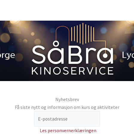
Nyhetsbrev
Få siste nytt og informasjon om kurs og aktiviteter
Les personvernerklæringen