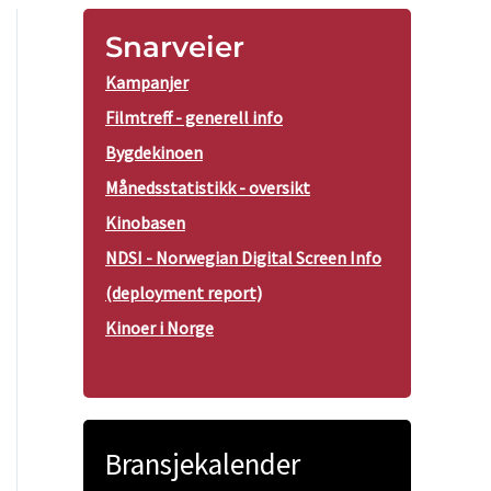
Snarveier
Kampanjer
Filmtreff - generell info
Bygdekinoen
Månedsstatistikk - oversikt
Kinobasen
NDSI - Norwegian Digital Screen Info
(deployment report)
Kinoer i Norge
Bransjekalender