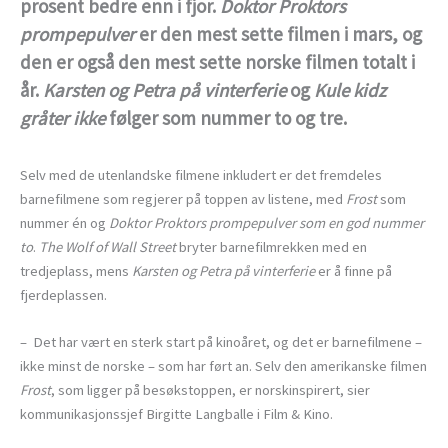
prosent bedre enn i fjor.
Doktor Proktors
prompepulver
er den mest sette filmen i mars, og
den er også den mest sette norske filmen totalt i
år.
Karsten og Petra på vinterferie
og
Kule kidz
gråter ikke
følger som nummer to og tre.
Selv med de utenlandske filmene inkludert er det fremdeles
barnefilmene som regjerer på toppen av listene, med
Frost
som
nummer én og
Doktor Proktors prompepulver som en god nummer
to
.
The Wolf of Wall Street
bryter barnefilmrekken med en
tredjeplass, mens
Karsten og Petra på vinterferie
er å finne på
fjerdeplassen.
– Det har vært en sterk start på kinoåret, og det er barnefilmene –
ikke minst de norske – som har ført an. Selv den amerikanske filmen
Frost
, som ligger på besøkstoppen, er norskinspirert, sier
kommunikasjonssjef Birgitte Langballe i Film & Kino.