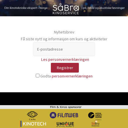
Nyhetsbrev
Få siste nytt og informasjon om kurs og aktiviteter
Les personvernerklæringen
Godta
personvernerklæringen