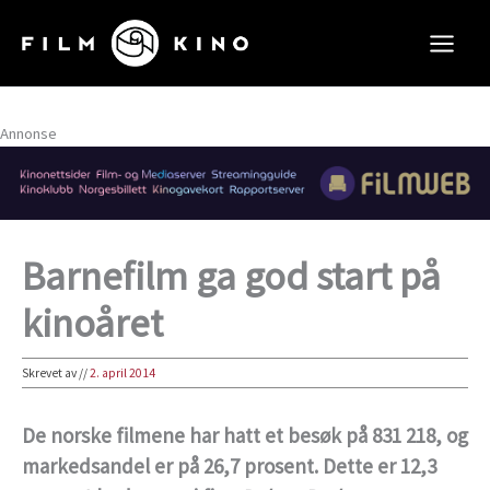
Hopp
rett
til
innholdet
Annonse
Barnefilm ga god start på
kinoåret
Skrevet av
//
2. april 2014
De norske filmene har hatt et besøk på 831 218, og
markedsandel er på 26,7 prosent. Dette er 12,3