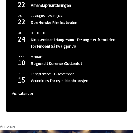
22
Amandaprisutdelingen
22 august
-
28 august
AUG
22
Den Norske Filmfestivalen
09:00
-
10:30
AUG
24
Kinoseminar i Haugesund: De unge er fremtiden
for kinoen! Så hva gjør vi?
Heldags
SEP
10
Regionalt Seminar Østlandet
15 september
-
16 september
SEP
15
Grunnkurs for nye i kinobransjen
Vis kalender
Annonse