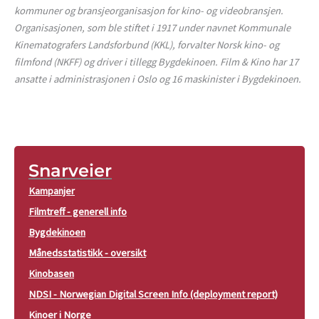
kommuner og bransjeorganisasjon for kino- og videobransjen.
Organisasjonen, som ble stiftet i 1917 under navnet Kommunale
Kinematografers Landsforbund (KKL), forvalter Norsk kino- og
filmfond (NKFF) og driver i tillegg Bygdekinoen. Film & Kino har 17
ansatte i administrasjonen i Oslo og 16 maskinister i Bygdekinoen.
Snarveier
Kampanjer
Filmtreff - generell info
Bygdekinoen
Månedsstatistikk - oversikt
Kinobasen
NDSI - Norwegian Digital Screen Info (deployment report)
Kinoer i Norge