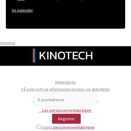
Vis kalender
Annonse
Nyhetsbrev
Få siste nytt og informasjon om kurs og aktiviteter
Les personvernerklæringen
Godta
personvernerklæringen