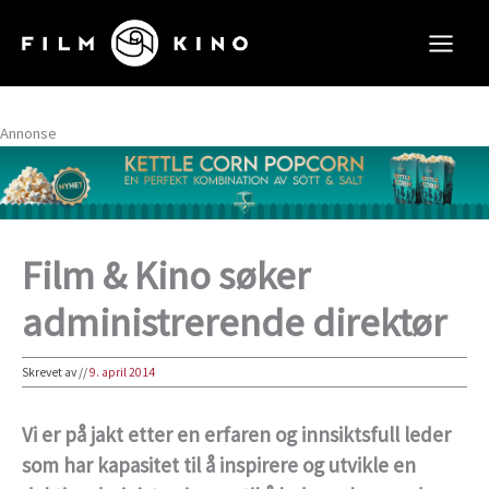
Hopp
rett
til
innholdet
Annonse
Film & Kino søker
administrerende direktør
Skrevet av
//
9. april 2014
Vi er på jakt etter en erfaren og innsiktsfull leder
som har kapasitet til å inspirere og utvikle en