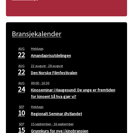
Bransjekalender
Heldags
AUG
22
Amandaprisutdelingen
22 august
-
28 august
AUG
22
Den Norske Filmfestivalen
09:00
-
10:30
AUG
24
Kinoseminar i Haugesund: De unge er fremtiden
for kinoen! Så hva gjør vi?
Heldags
SEP
10
Regionalt Seminar Østlandet
15 september
-
16 september
SEP
15
Grunnkurs for nye i kinobransjen