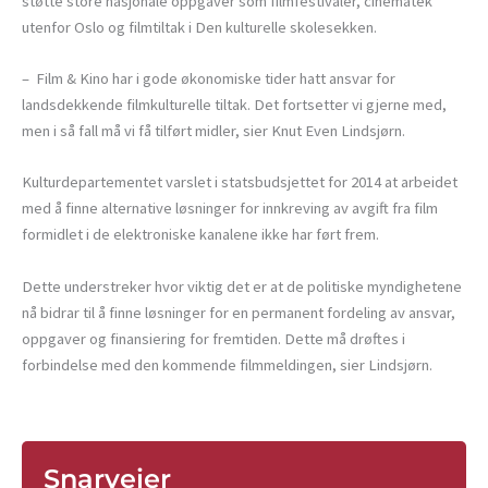
støtte store nasjonale oppgaver som filmfestivaler, cinematek
utenfor Oslo og filmtiltak i Den kulturelle skolesekken.
– Film & Kino har i gode økonomiske tider hatt ansvar for
landsdekkende filmkulturelle tiltak. Det fortsetter vi gjerne med,
men i så fall må vi få tilført midler, sier Knut Even Lindsjørn.
Kulturdepartementet varslet i statsbudsjettet for 2014 at arbeidet
med å finne alternative løsninger for innkreving av avgift fra film
formidlet i de elektroniske kanalene ikke har ført frem.
Dette understreker hvor viktig det er at de politiske myndighetene
nå bidrar til å finne løsninger for en permanent fordeling av ansvar,
oppgaver og finansiering for fremtiden. Dette må drøftes i
forbindelse med den kommende filmmeldingen, sier Lindsjørn.
Snarveier