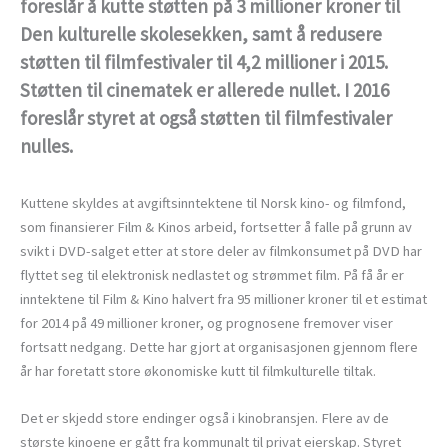
foreslår å kutte støtten på 3 millioner kroner til
Den kulturelle skolesekken, samt å redusere
støtten til filmfestivaler til 4,2 millioner i 2015.
Støtten til cinematek er allerede nullet. I 2016
foreslår styret at også støtten til filmfestivaler
nulles.
Kuttene skyldes at avgiftsinntektene til Norsk kino- og filmfond,
som finansierer Film & Kinos arbeid, fortsetter å falle på grunn av
svikt i DVD-salget etter at store deler av filmkonsumet på DVD har
flyttet seg til elektronisk nedlastet og strømmet film. På få år er
inntektene til Film & Kino halvert fra 95 millioner kroner til et estimat
for 2014 på 49 millioner kroner, og prognosene fremover viser
fortsatt nedgang. Dette har gjort at organisasjonen gjennom flere
år har foretatt store økonomiske kutt til filmkulturelle tiltak.
Det er skjedd store endinger også i kinobransjen. Flere av de
største kinoene er gått fra kommunalt til privat eierskap. Styret