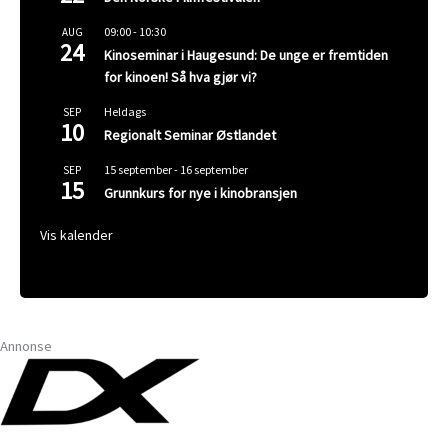
09:00
-
10:30
AUG
24
Kinoseminar i Haugesund: De unge er fremtiden
for kinoen! Så hva gjør vi?
Heldags
SEP
10
Regionalt Seminar Østlandet
15 september
-
16 september
SEP
15
Grunnkurs for nye i kinobransjen
Vis kalender
Annonse