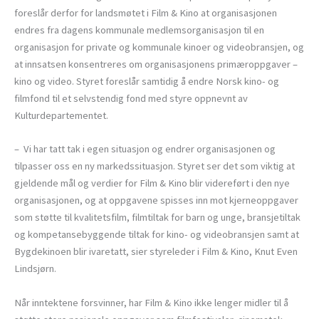
foreslår derfor for landsmøtet i Film & Kino at organisasjonen
endres fra dagens kommunale medlemsorganisasjon til en
organisasjon for private og kommunale kinoer og videobransjen, og
at innsatsen konsentreres om organisasjonens primæroppgaver –
kino og video. Styret foreslår samtidig å endre Norsk kino- og
filmfond til et selvstendig fond med styre oppnevnt av
Kulturdepartementet.
– Vi har tatt tak i egen situasjon og endrer organisasjonen og
tilpasser oss en ny markedssituasjon. Styret ser det som viktig at
gjeldende mål og verdier for Film & Kino blir videreført i den nye
organisasjonen, og at oppgavene spisses inn mot kjerneoppgaver
som støtte til kvalitetsfilm, filmtiltak for barn og unge, bransjetiltak
og kompetansebyggende tiltak for kino- og videobransjen samt at
Bygdekinoen blir ivaretatt, sier styreleder i Film & Kino, Knut Even
Lindsjørn.
Når inntektene forsvinner, har Film & Kino ikke lenger midler til å