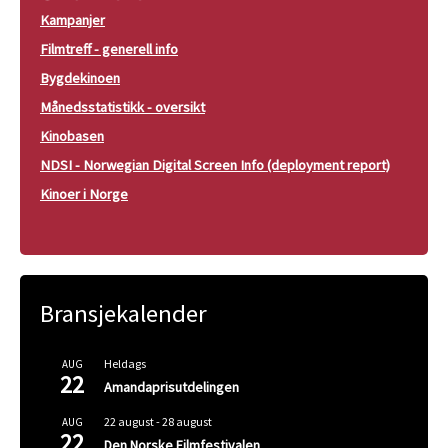
Kampanjer
Filmtreff - generell info
Bygdekinoen
Månedsstatistikk - oversikt
Kinobasen
NDSI - Norwegian Digital Screen Info (deployment report)
Kinoer i Norge
Bransjekalender
Heldags
AUG
22
Amandaprisutdelingen
22 august
-
28 august
AUG
22
Den Norske Filmfestivalen