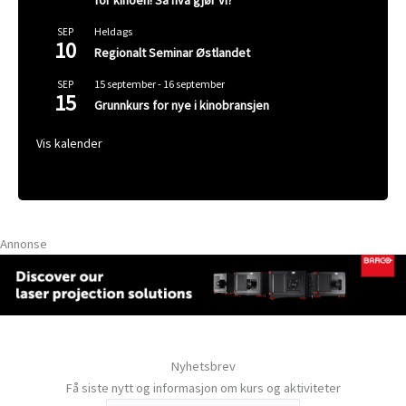
Heldags
SEP
10
Regionalt Seminar Østlandet
15 september
-
16 september
SEP
15
Grunnkurs for nye i kinobransjen
Vis kalender
Annonse
Nyhetsbrev
Få siste nytt og informasjon om kurs og aktiviteter