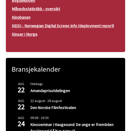
Bygdekinoen
Månedsstatistikk - oversikt
Kinobasen
NDSI - Norwegian Digital Screen Info (deployment report)
Kinoer i Norge
Bransjekalender
Heldags
AUG
22
Amandaprisutdelingen
22 august
-
28 august
AUG
22
Den Norske Filmfestivalen
09:00
-
10:30
AUG
24
Kinoseminar i Haugesund: De unge er fremtiden
for kinoen! Så hva gjør vi?