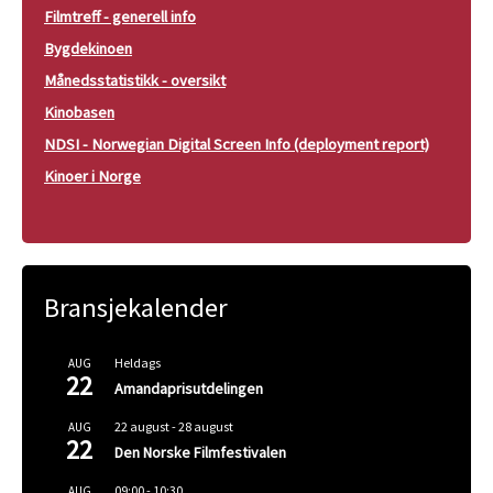
Filmtreff - generell info
Bygdekinoen
Månedsstatistikk - oversikt
Kinobasen
NDSI - Norwegian Digital Screen Info (deployment report)
Kinoer i Norge
Bransjekalender
Heldags
AUG
22
Amandaprisutdelingen
22 august
-
28 august
AUG
22
Den Norske Filmfestivalen
09:00
-
10:30
AUG