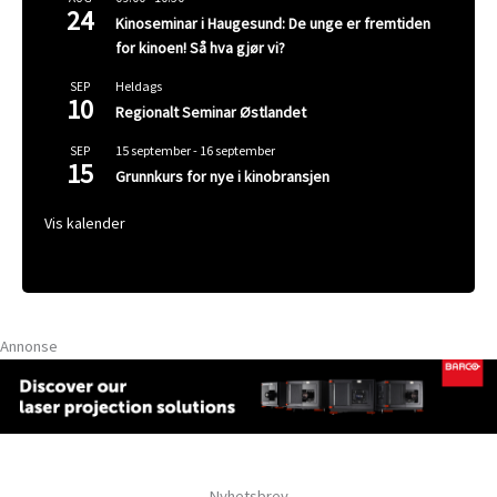
24
Kinoseminar i Haugesund: De unge er fremtiden
for kinoen! Så hva gjør vi?
Heldags
SEP
10
Regionalt Seminar Østlandet
15 september
-
16 september
SEP
15
Grunnkurs for nye i kinobransjen
Vis kalender
Annonse
Nyhetsbrev