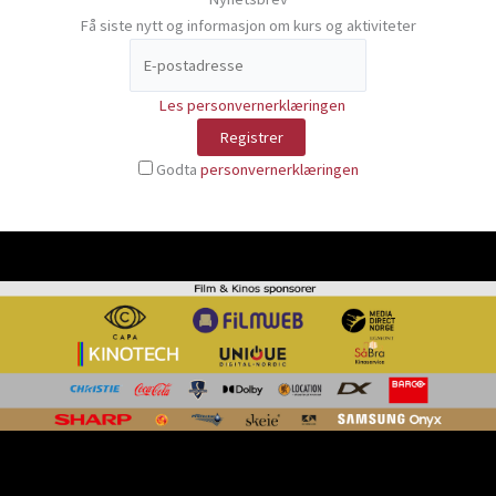
Få siste nytt og informasjon om kurs og aktiviteter
Les personvernerklæringen
Godta
personvernerklæringen