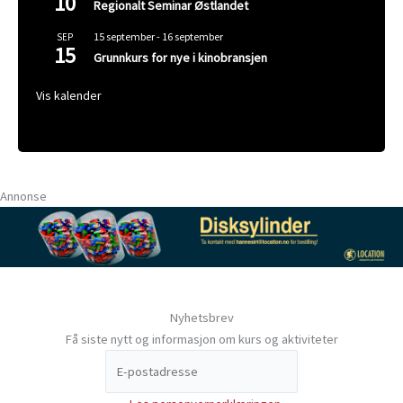
10
Regionalt Seminar Østlandet
15 september
-
16 september
SEP
15
Grunnkurs for nye i kinobransjen
Vis kalender
Annonse
Nyhetsbrev
Få siste nytt og informasjon om kurs og aktiviteter