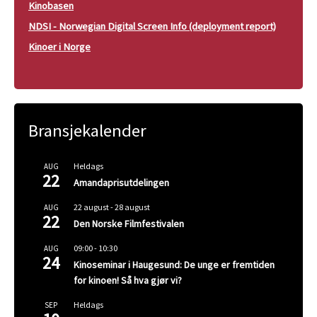
Kinobasen
NDSI - Norwegian Digital Screen Info (deployment report)
Kinoer i Norge
Bransjekalender
Heldags
AUG
22
Amandaprisutdelingen
22 august
-
28 august
AUG
22
Den Norske Filmfestivalen
09:00
-
10:30
AUG
24
Kinoseminar i Haugesund: De unge er fremtiden
for kinoen! Så hva gjør vi?
Heldags
SEP