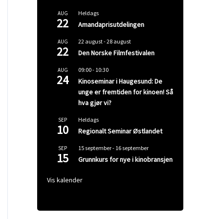
Heldags
AUG
22
Amandaprisutdelingen
22 august
-
28 august
AUG
22
Den Norske Filmfestivalen
09:00
-
10:30
AUG
24
Kinoseminar i Haugesund: De
unge er fremtiden for kinoen! Så
hva gjør vi?
Heldags
SEP
10
Regionalt Seminar Østlandet
15 september
-
16 september
SEP
15
Grunnkurs for nye i kinobransjen
Vis kalender