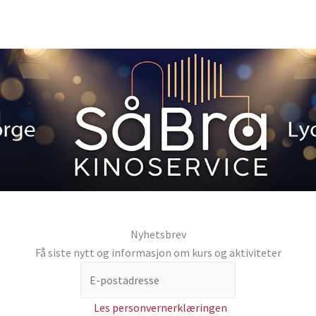
Nyhetsbrev
Få siste nytt og informasjon om kurs og aktiviteter
Les personvernerklæringen