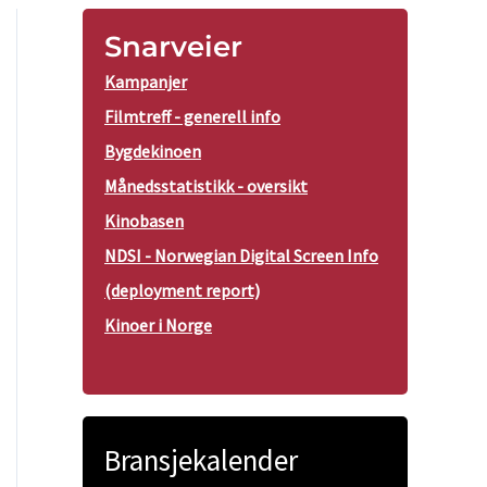
Snarveier
Kampanjer
Filmtreff - generell info
Bygdekinoen
Månedsstatistikk - oversikt
Kinobasen
NDSI - Norwegian Digital Screen Info
(deployment report)
Kinoer i Norge
Bransjekalender