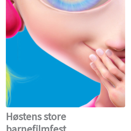
Høstens store
barnefilmfest