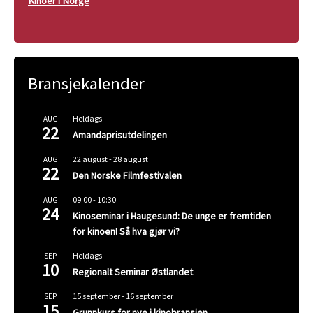
Kinoer i Norge
Bransjekalender
Heldags
AUG
22
Amandaprisutdelingen
22 august
-
28 august
AUG
22
Den Norske Filmfestivalen
09:00
-
10:30
AUG
24
Kinoseminar i Haugesund: De unge er fremtiden
for kinoen! Så hva gjør vi?
Heldags
SEP
10
Regionalt Seminar Østlandet
15 september
-
16 september
SEP
15
Grunnkurs for nye i kinobransjen