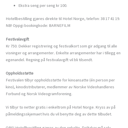
Ekstra seng per seng kr 100.
Hotellbestilling gjøres direkte til Hotel Norge, telefon: 38 17 41 19.
NB! Oppgi bookingkode: BARNEFILM
Festivalavgift
Kr 750. Dekker registrering og festivalkort som gir adgang til alle
visninger og arrangementer
.
Enkelte arrangementer har i tillegg en
egenandel. Regning på festivalavgift vil bli tilsendt.
Oppholdsstøtte
Festivalen tilbyr oppholdsstøtte for kinoansatte (én person per
kino), kinodistributører, medlemmer av Norske Videohandleres
Forbund og Norsk Videogramforening.
Vi tilbyr to netter gratis i enkeltrom på Hotel Norge. Kryss av på
påmeldingsskjemaet hvis du vil benytte deg av dette tilbudet.
OBS! Hotellbestilling gjøres av den enkelte. Deltaker må selv