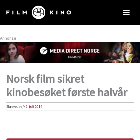
Hopp
rett
til
innholdet
Annonse
Norsk film sikret
kinobesøket første halvår
Skrevet av
//
2. juli 2014