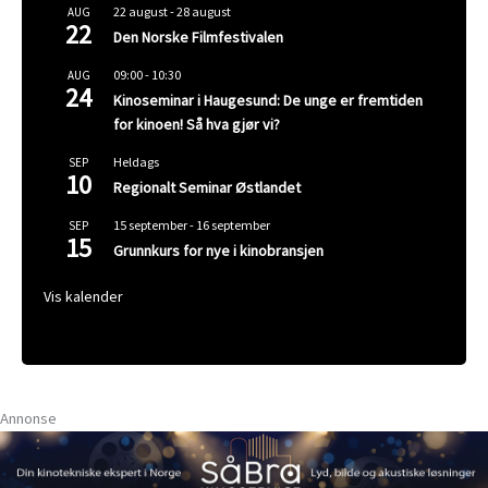
22 august
-
28 august
AUG
22
Den Norske Filmfestivalen
09:00
-
10:30
AUG
24
Kinoseminar i Haugesund: De unge er fremtiden
for kinoen! Så hva gjør vi?
Heldags
SEP
10
Regionalt Seminar Østlandet
15 september
-
16 september
SEP
15
Grunnkurs for nye i kinobransjen
Vis kalender
Annonse