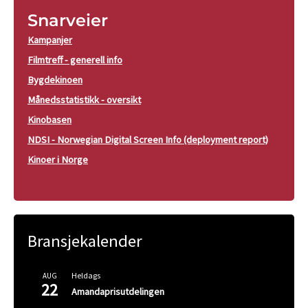
Snarveier
Kampanjer
Filmtreff - generell info
Bygdekinoen
Månedsstatistikk - oversikt
Kinobasen
NDSI - Norwegian Digital Screen Info (deployment report)
Kinoer i Norge
Bransjekalender
Heldags
AUG
22
Amandaprisutdelingen