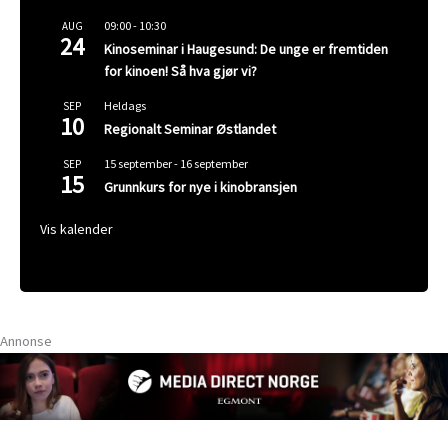
09:00
-
10:30
AUG
24
Kinoseminar i Haugesund: De unge er fremtiden
for kinoen! Så hva gjør vi?
Heldags
SEP
10
Regionalt Seminar Østlandet
15 september
-
16 september
SEP
15
Grunnkurs for nye i kinobransjen
Vis kalender
Annonse