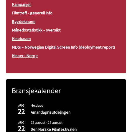
Kampanjer
Filmtreff - generell info
Bygdekinoen
Månedsstatistikk - oversikt
Kinobasen
NDSI - Norwegian Digital Screen Info (deployment report)
Kinoer i Norge
Bransjekalender
Heldags
AUG
22
Amandaprisutdelingen
22 august
-
28 august
AUG
22
Den Norske Filmfestivalen