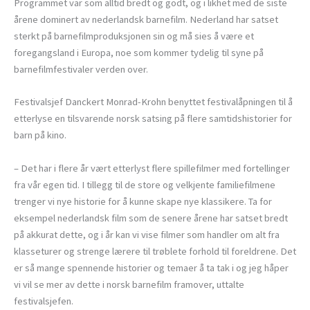
Programmet var som alltid bredt og godt, og i likhet med de siste
årene dominert av nederlandsk barnefilm. Nederland har satset
sterkt på barnefilmproduksjonen sin og må sies å være et
foregangsland i Europa, noe som kommer tydelig til syne på
barnefilmfestivaler verden over.
Festivalsjef Danckert Monrad-Krohn benyttet festivalåpningen til å
etterlyse en tilsvarende norsk satsing på flere samtidshistorier for
barn på kino.
– Det har i flere år vært etterlyst flere spillefilmer med fortellinger
fra vår egen tid. I tillegg til de store og velkjente familiefilmene
trenger vi nye historie for å kunne skape nye klassikere. Ta for
eksempel nederlandsk film som de senere årene har satset bredt
på akkurat dette, og i år kan vi vise filmer som handler om alt fra
klasseturer og strenge lærere til trøblete forhold til foreldrene. Det
er så mange spennende historier og temaer å ta tak i og jeg håper
vi vil se mer av dette i norsk barnefilm framover, uttalte
festivalsjefen.