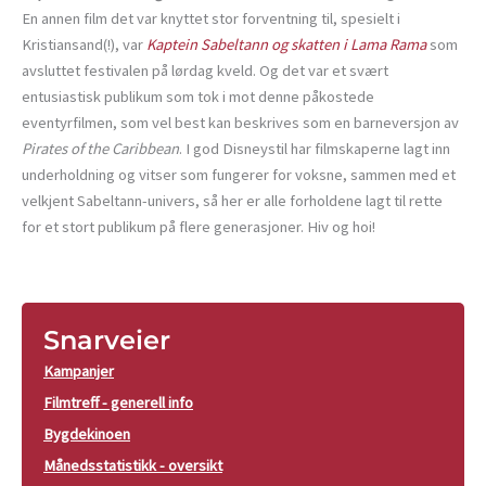
En annen film det var knyttet stor forventning til, spesielt i
Kristiansand(!), var
Kaptein Sabeltann og skatten i Lama Rama
som
avsluttet festivalen på lørdag kveld. Og det var et svært
entusiastisk publikum som tok i mot denne påkostede
eventyrfilmen, som vel best kan beskrives som en barneversjon av
Pirates of the Caribbean
. I god Disneystil har filmskaperne lagt inn
underholdning og vitser som fungerer for voksne, sammen med et
velkjent Sabeltann-univers, så her er alle forholdene lagt til rette
for et stort publikum på flere generasjoner. Hiv og hoi!
Snarveier
Kampanjer
Filmtreff - generell info
Bygdekinoen
Månedsstatistikk - oversikt