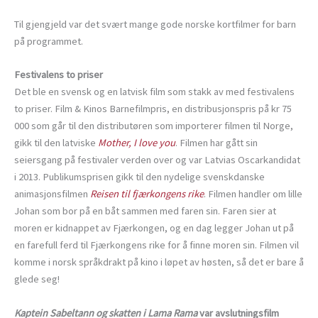
Til gjengjeld var det svært mange gode norske kortfilmer for barn
på programmet.
Festivalens to priser
Det ble en svensk og en latvisk film som stakk av med festivalens
to priser. Film & Kinos Barnefilmpris, en distribusjonspris på kr 75
000 som går til den distributøren som importerer filmen til Norge,
gikk til den latviske
Mother, I love you
. Filmen har gått sin
seiersgang på festivaler verden over og var Latvias Oscarkandidat
i 2013. Publikumsprisen gikk til den nydelige svenskdanske
animasjonsfilmen
Reisen til fjærkongens rike
. Filmen handler om lille
Johan som bor på en båt sammen med faren sin. Faren sier at
moren er kidnappet av Fjærkongen, og en dag legger Johan ut på
en farefull ferd til Fjærkongens rike for å finne moren sin. Filmen vil
komme i norsk språkdrakt på kino i løpet av høsten, så det er bare å
glede seg!
Kaptein Sabeltann
og skatten i Lama Rama
var avslutningsfilm