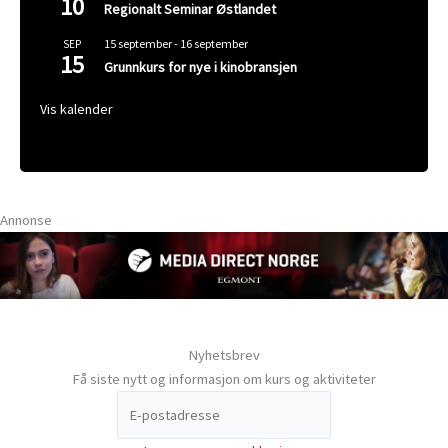
10
Regionalt Seminar Østlandet
15 september
-
16 september
SEP
15
Grunnkurs for nye i kinobransjen
Vis kalender
Annonse
Nyhetsbrev
Få siste nytt og informasjon om kurs og aktiviteter