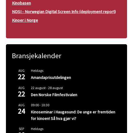
Kinobasen
NDSI - Norwegian Digital Screen Info (deployment report)
Kinoer i Norge
Bransjekalender
Heldags
AUG
22
Amandaprisutdelingen
22 august
-
28 august
AUG
22
Den Norske Filmfestivalen
09:00
-
10:30
AUG
24
Kinoseminar i Haugesund: De unge er fremtiden
for kinoen! Så hva gjør vi?
Heldags
SEP