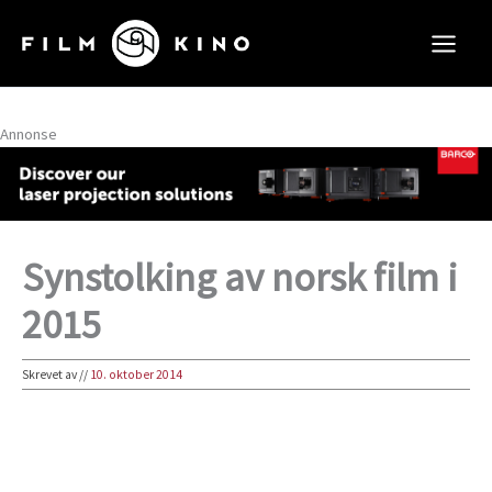
Hopp
rett
til
innholdet
Annonse
Synstolking av norsk film i
2015
Skrevet av
//
10. oktober 2014