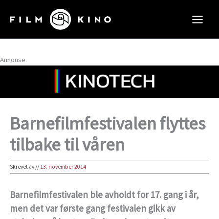
Hopp
rett
til
innholdet
Annonse
Barnefilmfestivalen flyttes
tilbake til våren
Skrevet av
//
13. november 2014
Barnefilmfestivalen ble avholdt for 17. gang i år,
men det var første gang festivalen gikk av