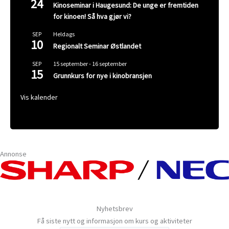
24
Kinoseminar i Haugesund: De unge er fremtiden
for kinoen! Så hva gjør vi?
Heldags
SEP
10
Regionalt Seminar Østlandet
15 september
-
16 september
SEP
15
Grunnkurs for nye i kinobransjen
Vis kalender
Annonse
Nyhetsbrev
Få siste nytt og informasjon om kurs og aktiviteter