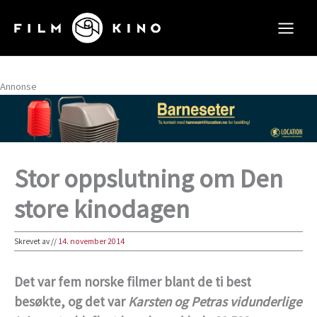
Hopp
rett
til
innholdet
Annonse
Stor oppslutning om Den
store kinodagen
Skrevet av
//
14. november 2014
Det var fem norske filmer blant de ti best
besøkte, og det var
Karsten og Petras vidunderlige