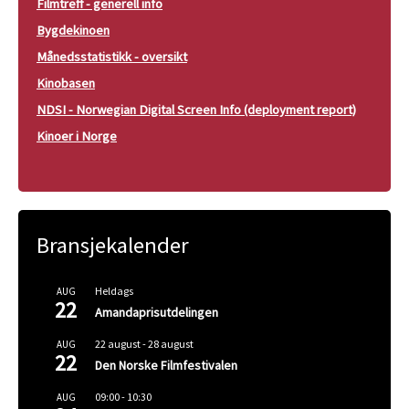
Filmtreff - generell info
Bygdekinoen
Månedsstatistikk - oversikt
Kinobasen
NDSI - Norwegian Digital Screen Info (deployment report)
Kinoer i Norge
Bransjekalender
Heldags
AUG
22
Amandaprisutdelingen
22 august
-
28 august
AUG
22
Den Norske Filmfestivalen
09:00
-
10:30
AUG