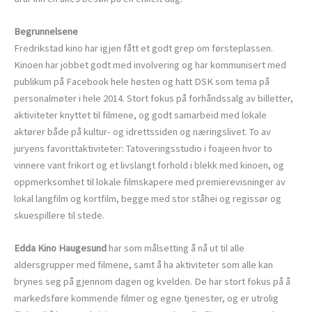
Begrunnelsene
Fredrikstad kino har igjen fått et godt grep om førsteplassen.
Kinoen har jobbet godt med involvering og har kommunisert med
publikum på Facebook hele høsten og hatt DSK som tema på
personalmøter i hele 2014. Stort fokus på forhåndssalg av billetter,
aktiviteter knyttet til filmene, og godt samarbeid med lokale
aktører både på kultur- og idrettssiden og næringslivet. To av
juryens favorittaktiviteter: Tatoveringsstudio i foajeen hvor to
vinnere vant frikort og et livslangt forhold i blekk med kinoen, og
oppmerksomhet til lokale filmskapere med premierevisninger av
lokal langfilm og kortfilm, begge med stor ståhei og regissør og
skuespillere til stede.
Edda Kino Haugesund
har som målsetting å nå ut til alle
aldersgrupper med filmene, samt å ha aktiviteter som alle kan
brynes seg på gjennom dagen og kvelden. De har stort fokus på å
markedsføre kommende filmer og egne tjenester, og er utrolig