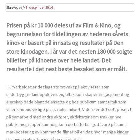
Skrevet av
//
3. desember 2014
Prisen på kr 10 000 deles ut av Film & Kino, og
begrunnelsen for tildellingen av hederen «Årets
kino» er basert på innsats og resultater på Den
store kinodagen. I år var det nesten 180 000 solgte
billetter på kinoene over hele landet. Det
resulterte i det nest beste besøket som er målt.
I juryarbeidet er det lagt størst vekt på aktiviteter som
underbygger kinoopplevelsen, tiltak som skaper engasjement og
eierskap både blant de ansatte og hos publikum samt tiltak som
viser kinoens viktige plass i lokalmiljøet. Videre er det sett positivt
på samarbeid med andre aktører, aktiviteter som trekker nye
publikumsgrupper samtidig som de faste tas godt vare på samt
markedsføring av kommende filmer på en dag hvor mange kinoer
drar inn en ukes besøk på en enkelt dag.