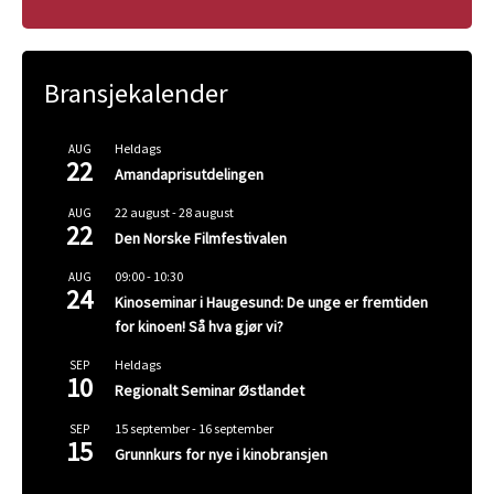
Bransjekalender
Heldags
AUG
22
Amandaprisutdelingen
22 august
-
28 august
AUG
22
Den Norske Filmfestivalen
09:00
-
10:30
AUG
24
Kinoseminar i Haugesund: De unge er fremtiden
for kinoen! Så hva gjør vi?
Heldags
SEP
10
Regionalt Seminar Østlandet
15 september
-
16 september
SEP
15
Grunnkurs for nye i kinobransjen