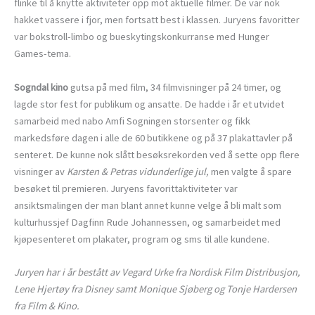
flinke til å knytte aktiviteter opp mot aktuelle filmer. De var nok
hakket vassere i fjor, men fortsatt best i klassen. Juryens favoritter
var bokstroll-limbo og bueskytingskonkurranse med Hunger
Games-tema.
Sogndal kino
gutsa på med film, 34 filmvisninger på 24 timer, og
lagde stor fest for publikum og ansatte. De hadde i år et utvidet
samarbeid med nabo Amfi Sogningen storsenter og fikk
markedsføre dagen i alle de 60 butikkene og på 37 plakattavler på
senteret. De kunne nok slått besøksrekorden ved å sette opp flere
visninger av
Karsten & Petras vidunderlige jul,
men valgte å spare
besøket til premieren. Juryens favorittaktiviteter var
ansiktsmalingen der man blant annet kunne velge å bli malt som
kulturhussjef Dagfinn Rude Johannessen, og samarbeidet med
kjøpesenteret om plakater, program og sms til alle kundene.
Juryen har i år bestått av Vegard Urke fra Nordisk Film Distribusjon,
Lene Hjertøy fra Disney samt Monique Sjøberg og Tonje Hardersen
fra Film & Kino.