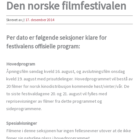
Den norske filmfestivalen
Skrevet av
//
17. desember 2014
Per dato er følgende seksjoner klare for
festivalens offisielle program:
Hovedprogram
Åpningsfilm søndag kveld 16. august, og avslutningsfilm onsdag
kveld 19. august med prisutdelinger. Hovedprogrammet vil bestå av
20 filmer for norsk kinodistribusjon kommende høst/vinter/vår. De
to siste festivaldagene 20. og 21. august vil fylles med
reprisevisninger av filmer fra dette programmet og
sideprogrammene.
Spesialvisninger
Filmene i denne seksjonen har ingen fellesnevner utover at de ikke
finner sin naturlige plass i hovedprogrammet.