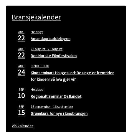
Bransjekalender
Heldags
AUG
22
Amandaprisutdelingen
22 august
-
28 august
AUG
22
Den Norske Filmfestivalen
09:00
-
10:30
AUG
24
Kinoseminar i Haugesund: De unge er fremtiden
for kinoen! Så hva gjør vi?
Heldags
SEP
10
Regionalt Seminar Østlandet
15 september
-
16 september
SEP
15
Grunnkurs for nye i kinobransjen
Vis kalender