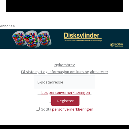
Annonse
Nyhetsbrev
Få siste nytt og informasjon om kurs og aktiviteter
Les personvernerklæringen
Godta
personvernerklæringen