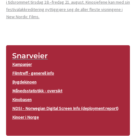
i tidsrommet tirsdag 18.–fredag 21. august. Kinosjefene kan med sin
festivalakkreditering nyttiggjøre seg de aller fleste visningene i
New Nordic Films.
Snarveier
Kampanjer
Filmtreff - generell info
Bygdekinoen
Månedsstatistikk - oversikt
Kinobasen
NDSI - Norwegian Digital Screen Info (deployment report)
Kinoer i Norge