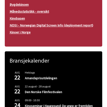
Bygdekinoen
Månedsstatistikk - oversikt
Kinobasen
NDSI - Norwegian Digital Screen Info (deployment report)
Kinoer i Norge
Bransjekalender
Heldags
AUG
22
Amandaprisutdelingen
22 august
-
28 august
AUG
22
Den Norske Filmfestivalen
09:00
-
10:30
AUG
24
Kinoseminar i Haugesund: De unge er fremtiden