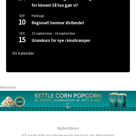
for kinoen! Så hva gjør vi?
Heldags
SEP
10
Regionalt Seminar Østlandet
15 september
-
16 september
SEP
15
Grunnkurs for nye i kinobransjen
Vis kalender
Annonse
Nyhetsbrev
Få siste nytt og informasjon om kurs og aktiviteter