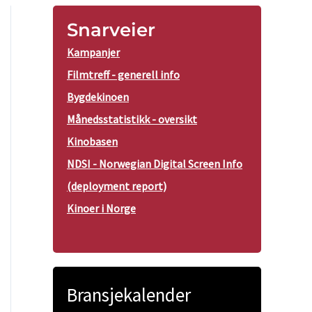
Snarveier
Kampanjer
Filmtreff - generell info
Bygdekinoen
Månedsstatistikk - oversikt
Kinobasen
NDSI - Norwegian Digital Screen Info
(deployment report)
Kinoer i Norge
Bransjekalender