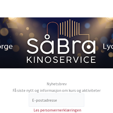
Nyhetsbrev
Få siste nytt og informasjon om kurs og aktiviteter
Les personvernerklæringen