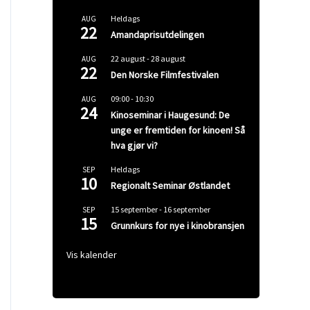
Heldags
AUG
22
Amandaprisutdelingen
22 august
-
28 august
AUG
22
Den Norske Filmfestivalen
09:00
-
10:30
AUG
24
Kinoseminar i Haugesund: De
unge er fremtiden for kinoen! Så
hva gjør vi?
Heldags
SEP
10
Regionalt Seminar Østlandet
15 september
-
16 september
SEP
15
Grunnkurs for nye i kinobransjen
Vis kalender