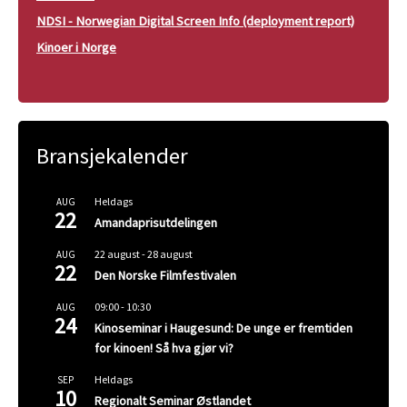
NDSI - Norwegian Digital Screen Info (deployment report)
Kinoer i Norge
Bransjekalender
Heldags
AUG
22
Amandaprisutdelingen
22 august
-
28 august
AUG
22
Den Norske Filmfestivalen
09:00
-
10:30
AUG
24
Kinoseminar i Haugesund: De unge er fremtiden
for kinoen! Så hva gjør vi?
Heldags
SEP
10
Regionalt Seminar Østlandet