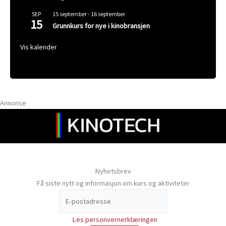
15 september
-
16 september
SEP
15
Grunnkurs for nye i kinobransjen
Vis kalender
Annonse
Nyhetsbrev
Få siste nytt og informasjon om kurs og aktiviteter
Les personvernerklæringen