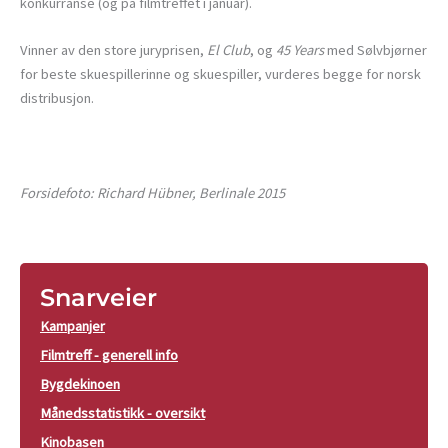
konkurranse (og på filmtreffet i januar).
Vinner av den store juryprisen,
El Club
, og
45 Years
med Sølvbjørner
for beste skuespillerinne og skuespiller, vurderes begge for norsk
distribusjon.
Forsidefoto: Richard Hübner, Berlinale 2015
Snarveier
Kampanjer
Filmtreff - generell info
Bygdekinoen
Månedsstatistikk - oversikt
Kinobasen