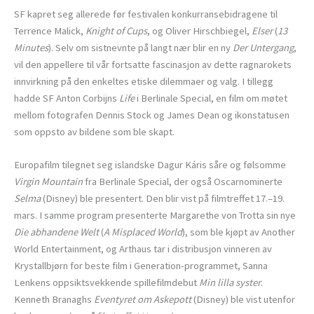
SF kapret seg allerede før festivalen konkurransebidragene til
Terrence Malick,
Knight of Cups
, og Oliver Hirschbiegel,
Elser
(
13
Minutes
). Selv om sistnevnte på langt nær blir en ny
Der Untergang
,
vil den appellere til vår fortsatte fascinasjon av dette ragnarokets
innvirkning på den enkeltes etiske dilemmaer og valg. I tillegg
hadde SF Anton Corbijns
Life
i Berlinale Special, en film om møtet
mellom fotografen Dennis Stock og James Dean og ikonstatusen
som oppsto av bildene som ble skapt.
Europafilm tilegnet seg islandske Dagur Káris såre og følsomme
Virgin Mountain
fra Berlinale Special, der også Oscarnominerte
Selma
(Disney) ble presentert. Den blir vist på filmtreffet 17.–19.
mars. I samme program presenterte Margarethe von Trotta sin nye
Die abhandene Welt
(
A Misplaced World
), som ble kjøpt av Another
World Entertainment, og Arthaus tar i distribusjon vinneren av
Krystallbjørn for beste film i Generation-programmet, Sanna
Lenkens oppsiktsvekkende spillefilmdebut
Min lilla syster
.
Kenneth Branaghs
Eventyret om Askepott
(Disney) ble vist utenfor