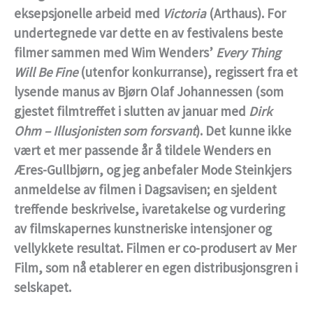
eksepsjonelle arbeid med
Victoria
(Arthaus). For
undertegnede var dette en av festivalens beste
filmer sammen med Wim Wenders’
Every Thing
Will Be Fine
(utenfor konkurranse), regissert fra et
lysende manus av Bjørn Olaf Johannessen (som
gjestet filmtreffet i slutten av januar med
Dirk
Ohm – Illusjonisten som forsvant
). Det kunne ikke
vært et mer passende år å tildele Wenders en
Æres-Gullbjørn, og jeg anbefaler Mode Steinkjers
anmeldelse av filmen i Dagsavisen; en sjeldent
treffende beskrivelse, ivaretakelse og vurdering
av filmskapernes kunstneriske intensjoner og
vellykkete resultat. Filmen er co-produsert av Mer
Film, som nå etablerer en egen distribusjonsgren i
selskapet.