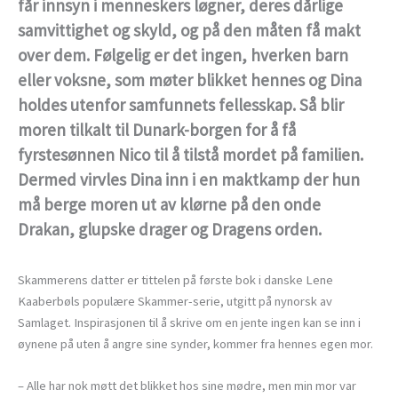
får innsyn i menneskers løgner, deres dårlige
samvittighet og skyld, og på den måten få makt
over dem. Følgelig er det ingen, hverken barn
eller voksne, som møter blikket hennes og Dina
holdes utenfor samfunnets fellesskap. Så blir
moren tilkalt til Dunark-borgen for å få
fyrstesønnen Nico til å tilstå mordet på familien.
Dermed virvles Dina inn i en maktkamp der hun
må berge moren ut av klørne på den onde
Drakan, glupske drager og Dragens orden.
Skammerens datter er tittelen på første bok i danske Lene
Kaaberbøls populære Skammer-serie, utgitt på nynorsk av
Samlaget. Inspirasjonen til å skrive om en jente ingen kan se inn i
øynene på uten å angre sine synder, kommer fra hennes egen mor.
– Alle har nok møtt det blikket hos sine mødre, men min mor var