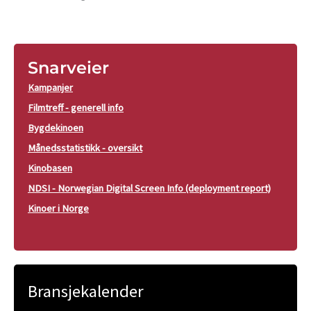
Snarveier
Kampanjer
Filmtreff - generell info
Bygdekinoen
Månedsstatistikk - oversikt
Kinobasen
NDSI - Norwegian Digital Screen Info (deployment report)
Kinoer i Norge
Bransjekalender