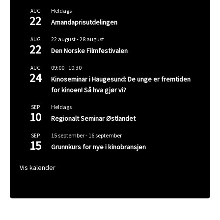
Heldags
AUG
22
Amandaprisutdelingen
22 august
-
28 august
AUG
22
Den Norske Filmfestivalen
09:00
-
10:30
AUG
24
Kinoseminar i Haugesund: De unge er fremtiden
for kinoen! Så hva gjør vi?
Heldags
SEP
10
Regionalt Seminar Østlandet
15 september
-
16 september
SEP
15
Grunnkurs for nye i kinobransjen
Vis kalender