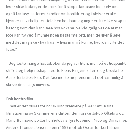
leser slike bøker, er det rom for å slippe fantasien løs, selv om
også fantasy-historier handler om konflikter og følelser vi alle
kjenner til. Virkelighetsfølelsen hos barn og unge er ikke like støpt i
betong som den kan være hos voksne. Selvfølgelig vet de at man
ikke kan fly ved å mumle noen bestemte ord, men de liker å leke
med det magiske «hva hvis» – hvis man nå kunne, hvordan ville det
føles?
– Jeg leste mange hestebøker da jeg var liten, men på et tidspunkt
stiftet jeg bekjentskap med Tolkiens Ringenes herre og Ursula Le
Guins forfatterskap. Det fascinerte meg enormt at det var mulig å
skrive den slags univers.
Bok kontra film
1. mai er det duket for norsk kinopremiere på Kenneth Kainz’
filmatisering av Skammerens datter, der norske Jakob Oftebro og
Maria Bonnevie spiller henholdsvis fyrstesønnen Nico og Dinas mor.
Anders Thomas Jensen, som i 1999 mottok Oscar for kortfilmen