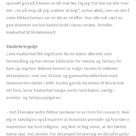
spesielt god på å kunne se når man løy. Og jeg tror hun var klar over
det. «Se på meg når jeg snakker til deg!”, sa hun alltid, som om det å
møte blikket hennes var en del av straffen. Hun ville nok vært en
god skammer om hun hadde bodd i Dinas verden, forteller
Kaaberbøl til Skolekinonytt.
Studerte krypdyr
Lene Kaaberbøl fikk utgitt sine første bøker allerede som
femtenåring og hun skriver både krim for voksne og fantasy for
barn og ungdom. Bøkene hennes er solgt i nesten to millioner
eksemplarer i mer enn 30 land, og gjennombruddet kom med
Skammerens datter i 2000. Da hun gjorde forarbeid til første bok
om Dina, leste Kaaberbøl mange meter med bøker, særlig i
eventyr- og fantasysjangeren.
– Det å besøke andre fiktive verdener er en form for research. Men
jeg er naturligvis også inspirert av historiske perioder og hvordan vi
mennesker har levd tidligere. Jeg liker at ting virker, at det faktisk
kunne skje. Vel, nesten. For eksempel forsket jeg en del på krypdyr