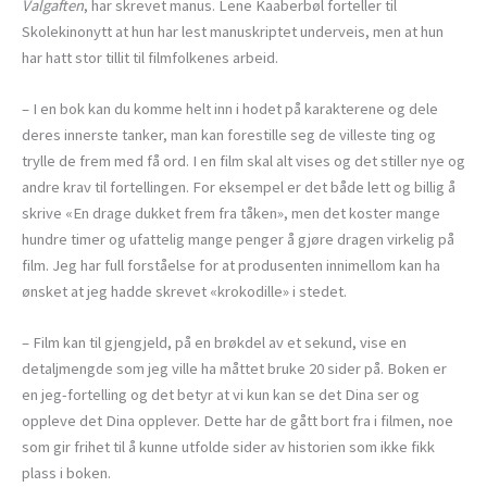
Valgaften
, har skrevet manus. Lene Kaaberbøl forteller til
Skolekinonytt at hun har lest manuskriptet underveis, men at hun
har hatt stor tillit til filmfolkenes arbeid.
– I en bok kan du komme helt inn i hodet på karakterene og dele
deres innerste tanker, man kan forestille seg de villeste ting og
trylle de frem med få ord. I en film skal alt vises og det stiller nye og
andre krav til fortellingen. For eksempel er det både lett og billig å
skrive «En drage dukket frem fra tåken», men det koster mange
hundre timer og ufattelig mange penger å gjøre dragen virkelig på
film. Jeg har full forståelse for at produsenten innimellom kan ha
ønsket at jeg hadde skrevet «krokodille» i stedet.
– Film kan til gjengjeld, på en brøkdel av et sekund, vise en
detaljmengde som jeg ville ha måttet bruke 20 sider på. Boken er
en jeg-fortelling og det betyr at vi kun kan se det Dina ser og
oppleve det Dina opplever. Dette har de gått bort fra i filmen, noe
som gir frihet til å kunne utfolde sider av historien som ikke fikk
plass i boken.