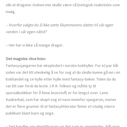
slik at dragene i boken min skulle være så biologisk realistiske som
mulig.
– Hvorfor valgte du å ikke sette Skammerens datter til vår egen
verden i vår egen nåtid?
– Her har vi ikke så mange drager.
Det magiske «hva hvis»
Fantasysjangeren har eksplodert i norske bokhyller. For et par tiår
siden var det litt utenkelig å se for seg at du skulle kunne gå inn i en
bokhandel og se hylle etter hylle med fantasy-bøker. Tiden da du
var litt sær fordi du leste J.R.R. Tolkien og måtte ty til
spesialbutikker for å finne lesestoff, er for lengst over. Lene
Kaaberbøl, som har skapt seg et navn innenfor sjangeren, mener
det er flere grunner til at fantasylitteratur finner et stadig større
publikum blant barn og unge.
– Det handler om identifikasjon og det som er annerledes. Når man