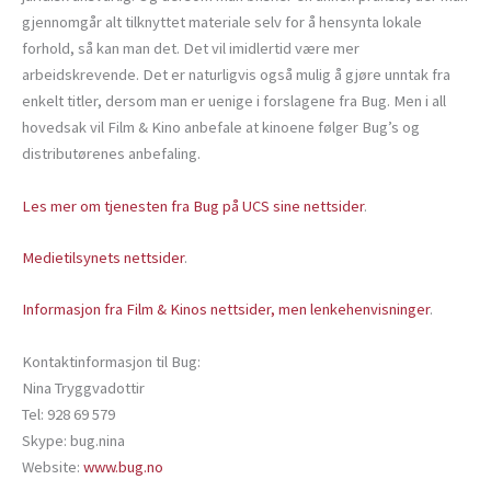
gjennomgår alt tilknyttet materiale selv for å hensynta lokale
forhold, så kan man det. Det vil imidlertid være mer
arbeidskrevende. Det er naturligvis også mulig å gjøre unntak fra
enkelt titler, dersom man er uenige i forslagene fra Bug. Men i all
hovedsak vil Film & Kino anbefale at kinoene følger Bug’s og
distributørenes anbefaling.
Les mer om tjenesten fra Bug på UCS sine nettsider
.
Medietilsynets nettsider
.
Informasjon fra Film & Kinos nettsider, men lenkehenvisninger
.
Kontaktinformasjon til Bug:
Nina Tryggvadottir
Tel: 928 69 579
Skype: bug.nina
Website:
www.bug.no