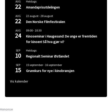
Heldags
AUG
22
Amandaprisutdelingen
22 august
-
28 august
AUG
22
Den Norske Filmfestivalen
09:00
-
10:30
AUG
24
Kinoseminar i Haugesund: De unge er fremtiden
for kinoen! Så hva gjør vi?
Heldags
SEP
10
Regionalt Seminar Østlandet
15 september
-
16 september
SEP
15
Grunnkurs for nye i kinobransjen
Vis kalender
Annonse