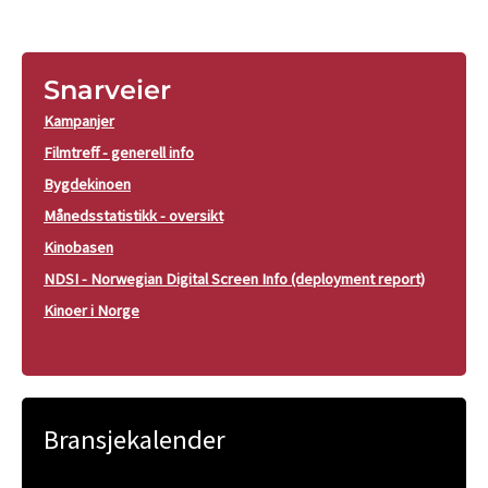
Snarveier
Kampanjer
Filmtreff - generell info
Bygdekinoen
Månedsstatistikk - oversikt
Kinobasen
NDSI - Norwegian Digital Screen Info (deployment report)
Kinoer i Norge
Bransjekalender