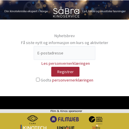
Nyhetsbrev
Få siste nytt og informasjon om kurs og aktiviteter
Les personvernerklæringen
Godta
personvernerklæringen