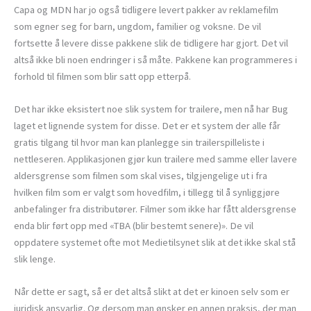
Capa og MDN har jo også tidligere levert pakker av reklamefilm
som egner seg for barn, ungdom, familier og voksne. De vil
fortsette å levere disse pakkene slik de tidligere har gjort. Det vil
altså ikke bli noen endringer i så måte. Pakkene kan programmeres i
forhold til filmen som blir satt opp etterpå.
Det har ikke eksistert noe slik system for trailere, men nå har Bug
laget et lignende system for disse. Det er et system der alle får
gratis tilgang til hvor man kan planlegge sin trailerspilleliste i
nettleseren. Applikasjonen gjør kun trailere med samme eller lavere
aldersgrense som filmen som skal vises, tilgjengelige ut i fra
hvilken film som er valgt som hovedfilm, i tillegg til å synliggjøre
anbefalinger fra distributører. Filmer som ikke har fått aldersgrense
enda blir ført opp med «TBA (blir bestemt senere)». De vil
oppdatere systemet ofte mot Medietilsynet slik at det ikke skal stå
slik lenge.
Når dette er sagt, så er det altså slikt at det er kinoen selv som er
juridisk ansvarlig. Og dersom man ønsker en annen praksis, der man