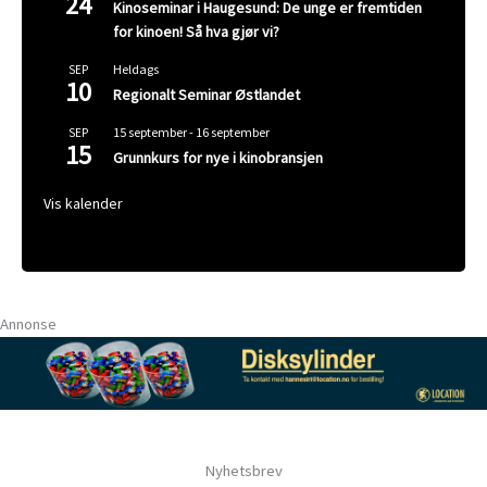
24
Kinoseminar i Haugesund: De unge er fremtiden
for kinoen! Så hva gjør vi?
Heldags
SEP
10
Regionalt Seminar Østlandet
15 september
-
16 september
SEP
15
Grunnkurs for nye i kinobransjen
Vis kalender
Annonse
Nyhetsbrev