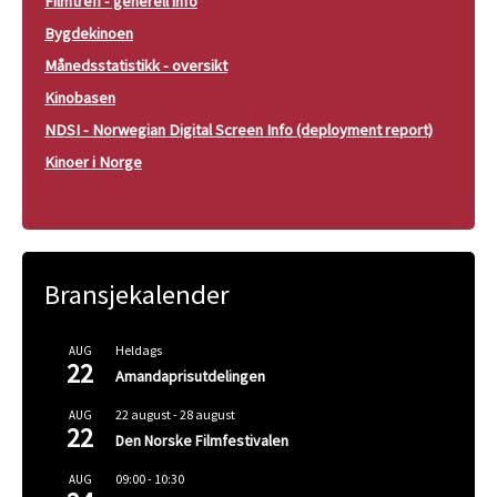
Filmtreff - generell info
Bygdekinoen
Månedsstatistikk - oversikt
Kinobasen
NDSI - Norwegian Digital Screen Info (deployment report)
Kinoer i Norge
Bransjekalender
Heldags
AUG
22
Amandaprisutdelingen
22 august
-
28 august
AUG
22
Den Norske Filmfestivalen
09:00
-
10:30
AUG