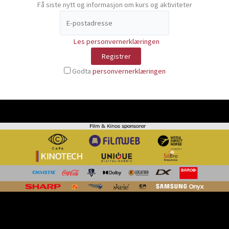
Få siste nytt og informasjon om kurs og aktiviteter
Les personvernerklæringen
Godta
personvernerklæringen