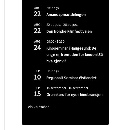
Heldags
AUG
22
Amandaprisutdelingen
22 august
-
28 august
AUG
22
Den Norske Filmfestivalen
09:00
-
10:30
AUG
24
Kinoseminar i Haugesund: De
unge er fremtiden for kinoen! Så
hva gjør vi?
Heldags
SEP
10
Regionalt Seminar Østlandet
15 september
-
16 september
SEP
15
Grunnkurs for nye i kinobransjen
Vis kalender