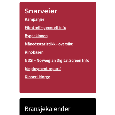
Snarveier
Kampanjer
Filmtreff - generell info
Bygdekinoen
Månedsstatistikk - oversikt
Kinobasen
NDSI - Norwegian Digital Screen Info
(deployment report)
Kinoer i Norge
Bransjekalender