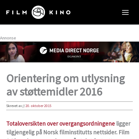
Hopp
rett
til
innholdet
Annonse
Orientering om utlysning
av støttemidler 2016
Skrevet av
//
20. oktober 2015
Totaloversikten over overgangsordningene
ligger
tilgjengelig på Norsk filminstitutts nettsider. Film