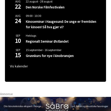
22 august
-
28 august
AUG
22
Den Norske Filmfestivalen
09:00
-
10:30
AUG
24
Kinoseminar i Haugesund: De unge er fremtiden
for kinoen! Så hva gjør vi?
Heldags
SEP
10
Regionalt Seminar Østlandet
15 september
-
16 september
SEP
15
Grunnkurs for nye i kinobransjen
Vis kalender
Annonse