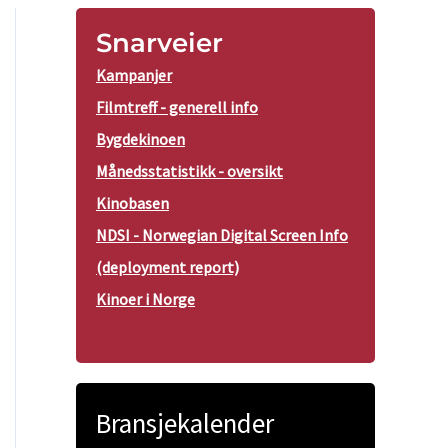
Snarveier
Kampanjer
Filmtreff - generell info
Bygdekinoen
Månedsstatistikk - oversikt
Kinobasen
NDSI - Norwegian Digital Screen Info
(deployment report)
Kinoer i Norge
Bransjekalender