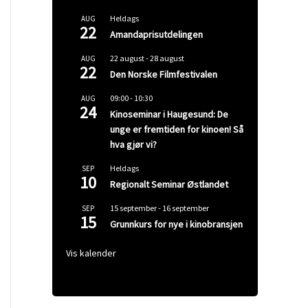
Heldags
AUG
22
Amandaprisutdelingen
22 august
-
28 august
AUG
22
Den Norske Filmfestivalen
09:00
-
10:30
AUG
24
Kinoseminar i Haugesund: De
unge er fremtiden for kinoen! Så
hva gjør vi?
Heldags
SEP
10
Regionalt Seminar Østlandet
15 september
-
16 september
SEP
15
Grunnkurs for nye i kinobransjen
Vis kalender