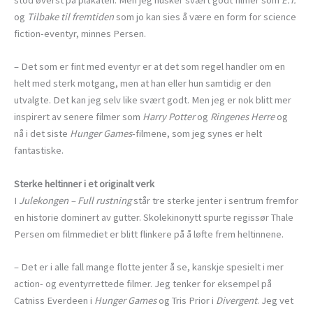
stod øverst på plakaten. Men jeg husker svært godt filmer som
E.T.
og
Tilbake til fremtiden
som jo kan sies å være en form for science
fiction-eventyr, minnes Persen.
– Det som er fint med eventyr er at det som regel handler om en
helt med sterk motgang, men at han eller hun samtidig er den
utvalgte. Det kan jeg selv like svært godt. Men jeg er nok blitt mer
inspirert av senere filmer som
Harry Potter
og
Ringenes Herre
og
nå i det siste
Hunger Games
-filmene, som jeg synes er helt
fantastiske.
Sterke heltinner i et originalt verk
I
Julekongen – Full rustning
står tre sterke jenter i sentrum fremfor
en historie dominert av gutter. Skolekinonytt spurte regissør Thale
Persen om filmmediet er blitt flinkere på å løfte frem heltinnene.
– Det er i alle fall mange flotte jenter å se, kanskje spesielt i mer
action- og eventyrrettede filmer. Jeg tenker for eksempel på
Catniss Everdeen i
Hunger Games
og Tris Prior i
Divergent
. Jeg vet