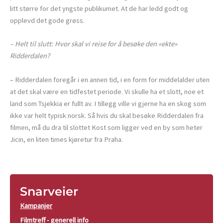
litt større for det yngste publikumet. At de har ledd godt og
opplevd det gode grøss.
– Helt til slutt: Hvor skal vi reise for å besøke den «ekte»
Ridderdalen?
– Ridderdalen foregår i en annen tid, i en form for middelalder uten
at det skal være en tidfestet periode. Vi skulle ha et slott, noe et
land som Tsjekkia er fullt av. I tillegg ville vi gjerne ha en skog som
ikke var helt typisk norsk. Så hvis du skal besøke Ridderdalen fra
filmen, må du dra til slottet Kost som ligger ved en by som heter
Jicin, en liten times kjøretur fra Praha.
Snarveier
Kampanjer
Filmtreff - generell info