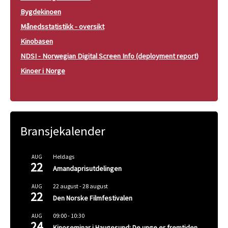
Bygdekinoen
Månedsstatistikk - oversikt
Kinobasen
NDSI - Norwegian Digital Screen Info (deployment report)
Kinoer i Norge
Bransjekalender
Heldags
AUG
22
Amandaprisutdelingen
22 august
-
28 august
AUG
22
Den Norske Filmfestivalen
09:00
-
10:30
AUG
24
Kinoseminar i Haugesund: De unge er fremtiden