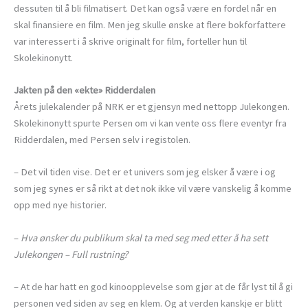
dessuten til å bli filmatisert. Det kan også være en fordel når en
skal finansiere en film. Men jeg skulle ønske at flere bokforfattere
var interessert i å skrive originalt for film, forteller hun til
Skolekinonytt.
Jakten på den «ekte» Ridderdalen
Årets julekalender på NRK er et gjensyn med nettopp Julekongen.
Skolekinonytt spurte Persen om vi kan vente oss flere eventyr fra
Ridderdalen, med Persen selv i registolen.
– Det vil tiden vise. Det er et univers som jeg elsker å være i og
som jeg synes er så rikt at det nok ikke vil være vanskelig å komme
opp med nye historier.
–
Hva ønsker du publikum skal ta med seg med etter å ha sett
Julekongen – Full rustning?
– At de har hatt en god kinoopplevelse som gjør at de får lyst til å gi
personen ved siden av seg en klem. Og at verden kanskje er blitt