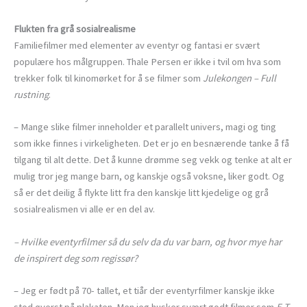
Flukten fra grå sosialrealisme
Familiefilmer med elementer av eventyr og fantasi er svært
populære hos målgruppen. Thale Persen er ikke i tvil om hva som
trekker folk til kinomørket for å se filmer som
Julekongen – Full
rustning
.
– Mange slike filmer inneholder et parallelt univers, magi og ting
som ikke finnes i virkeligheten. Det er jo en besnærende tanke å få
tilgang til alt dette. Det å kunne drømme seg vekk og tenke at alt er
mulig tror jeg mange barn, og kanskje også voksne, liker godt. Og
så er det deilig å flykte litt fra den kanskje litt kjedelige og grå
sosialrealismen vi alle er en del av.
– Hvilke eventyrfilmer så du selv da du var barn, og hvor mye har
de inspirert deg som regissør?
– Jeg er født på 70- tallet, et tiår der eventyrfilmer kanskje ikke