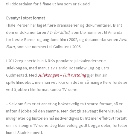
til Ridderdalen for å finne ut hva som er skjedd.
Eventyr i stort format
Thale Persen har laget flere dramaserier og dokumentarer. Blant
dem er dokumentaren
A1- for alltid
, som ble nominert til Amanda
for beste Barne- og ungdomsfilm i 2002, og dokumentarserien
Avd:
Barn
, som var nominert til Gullruten i 2006.
I 2012 regisserte hun NRKs populære julekalenderserie
Julekongen, med manus av Harald Rosenløw Eeg og Lars
Gudmestad. Med
Julekongen – Full rustning
gjør hun sin
spillefilmdebut, men hun vet ikke om det er så mange flere fordeler
ved å jobbe i filmformat kontra TV-serie.
– Selv om film er et annet og bokstavelig talt større format, så er
måten å jobbe på den samme. Men det gir selvsagt flere visuelle
muligheter og historien må nødvendigvis bli litt mer effektivt fortalt
enn i en lengre TV-serie. Jeg liker veldig godt begge deler, forteller
hun til Skolekinonytt.