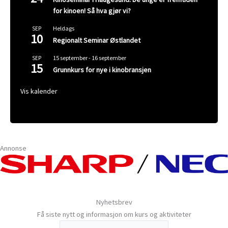
for kinoen! Så hva gjør vi?
Heldags
SEP
10
Regionalt Seminar Østlandet
15 september
-
16 september
SEP
15
Grunnkurs for nye i kinobransjen
Vis kalender
Annonse
Nyhetsbrev
Få siste nytt og informasjon om kurs og aktiviteter