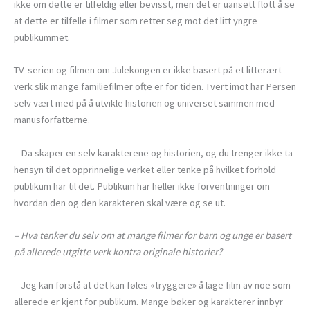
ikke om dette er tilfeldig eller bevisst, men det er uansett flott å se
at dette er tilfelle i filmer som retter seg mot det litt yngre
publikummet.
TV-serien og filmen om Julekongen er ikke basert på et litterært
verk slik mange familiefilmer ofte er for tiden. Tvert imot har Persen
selv vært med på å utvikle historien og universet sammen med
manusforfatterne.
– Da skaper en selv karakterene og historien, og du trenger ikke ta
hensyn til det opprinnelige verket eller tenke på hvilket forhold
publikum har til det. Publikum har heller ikke forventninger om
hvordan den og den karakteren skal være og se ut.
– Hva tenker du selv om at mange filmer for barn og unge er basert
på allerede utgitte verk kontra originale historier?
– Jeg kan forstå at det kan føles «tryggere» å lage film av noe som
allerede er kjent for publikum. Mange bøker og karakterer innbyr