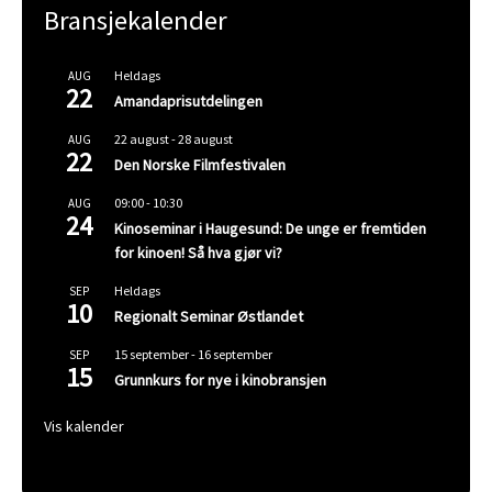
Bransjekalender
Heldags
AUG
22
Amandaprisutdelingen
22 august
-
28 august
AUG
22
Den Norske Filmfestivalen
09:00
-
10:30
AUG
24
Kinoseminar i Haugesund: De unge er fremtiden
for kinoen! Så hva gjør vi?
Heldags
SEP
10
Regionalt Seminar Østlandet
15 september
-
16 september
SEP
15
Grunnkurs for nye i kinobransjen
Vis kalender