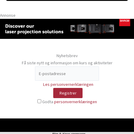
Annonse
Nyhetsbrev
Få siste nytt og informasjon om kurs og aktiviteter
Les personvernerklæringen
Godta
personvernerklæringen