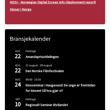
NDSI - Norwegian Digital Screen Info (deployment report)
Kinoer i Norge
Bransjekalender
Heldags
AUG
22
Amandaprisutdelingen
22 august
-
28 august
AUG
22
Den Norske Filmfestivalen
09:00
-
10:30
AUG
24
Kinoseminar i Haugesund: De unge er fremtiden
for kinoen! Så hva gjør vi?
Heldags
SEP
10
Regionalt Seminar Østlandet