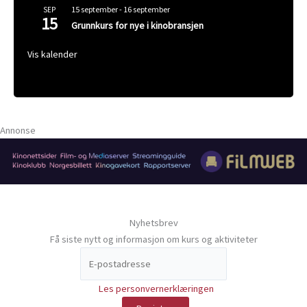
15 september
-
16 september
SEP
15
Grunnkurs for nye i kinobransjen
Vis kalender
Annonse
Nyhetsbrev
Få siste nytt og informasjon om kurs og aktiviteter
Les personvernerklæringen