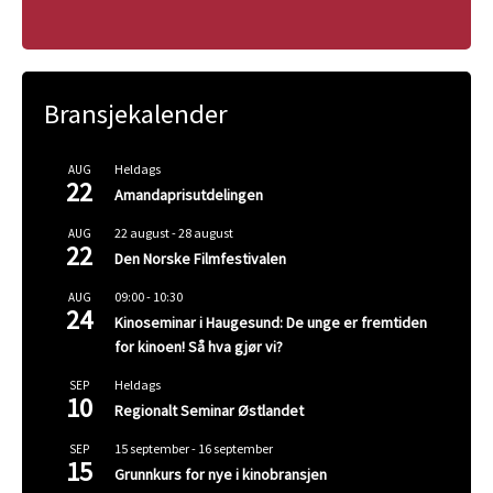
Bransjekalender
Heldags
AUG
22
Amandaprisutdelingen
22 august
-
28 august
AUG
22
Den Norske Filmfestivalen
09:00
-
10:30
AUG
24
Kinoseminar i Haugesund: De unge er fremtiden
for kinoen! Så hva gjør vi?
Heldags
SEP
10
Regionalt Seminar Østlandet
15 september
-
16 september
SEP
15
Grunnkurs for nye i kinobransjen