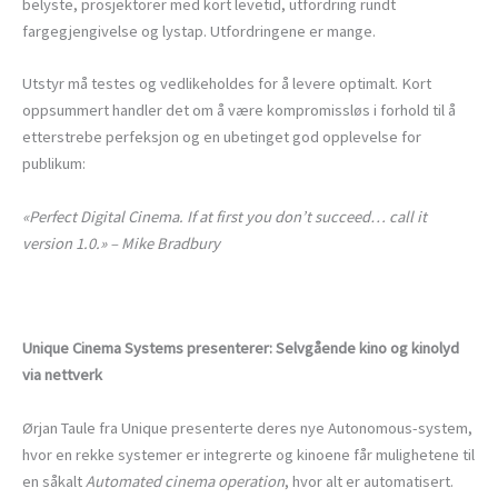
belyste, prosjektorer med kort levetid, utfordring rundt
fargegjengivelse og lystap. Utfordringene er mange.
Utstyr må testes og vedlikeholdes for å levere optimalt. Kort
oppsummert handler det om å være kompromissløs i forhold til å
etterstrebe perfeksjon og en ubetinget god opplevelse for
publikum:
«Perfect Digital Cinema. If at first you don’t succeed… call it
version 1.0.» – Mike Bradbury
Unique Cinema Systems presenterer: Selvgående kino og kinolyd
via nettverk
Ørjan Taule fra Unique presenterte deres nye Autonomous-system,
hvor en rekke systemer er integrerte og kinoene får mulighetene til
en såkalt
Automated cinema operation
, hvor alt er automatisert.