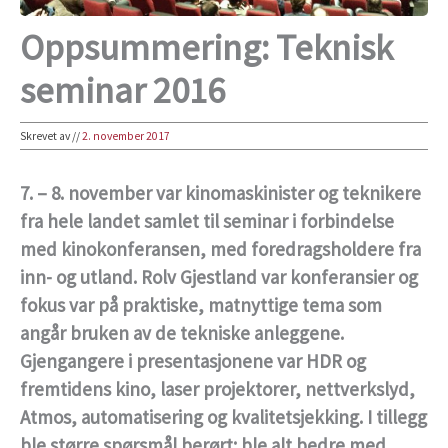
Oppsummering: Teknisk
seminar 2016
Skrevet av
//
2. november 2017
7. – 8. november var kinomaskinister og teknikere
fra hele landet samlet til seminar i forbindelse
med kinokonferansen, med foredragsholdere fra
inn- og utland. Rolv Gjestland var konferansier og
fokus var på praktiske, matnyttige tema som
angår bruken av de tekniske anleggene.
Gjengangere i presentasjonene var HDR og
fremtidens kino, laser projektorer, nettverkslyd,
Atmos, automatisering og kvalitetsjekking. I tillegg
ble større spørsmål berørt: ble alt bedre med