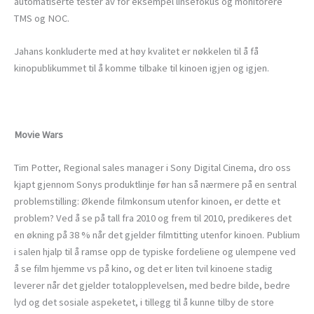
automatiserte tester av for eksempel linsefokus og monitorere
TMS og NOC.
Jahans konkluderte med at høy kvalitet er nøkkelen til å få
kinopublikummet til å komme tilbake til kinoen igjen og igjen.
Movie Wars
Tim Potter, Regional sales manager i Sony Digital Cinema, dro oss
kjapt gjennom Sonys produktlinje før han så nærmere på en sentral
problemstilling: Økende filmkonsum utenfor kinoen, er dette et
problem? Ved å se på tall fra 2010 og frem til 2010, predikeres det
en økning på 38 % når det gjelder filmtitting utenfor kinoen. Publium
i salen hjalp til å ramse opp de typiske fordeliene og ulempene ved
å se film hjemme vs på kino, og det er liten tvil kinoene stadig
leverer når det gjelder totalopplevelsen, med bedre bilde, bedre
lyd og det sosiale aspeketet, i tillegg til å kunne tilby de store