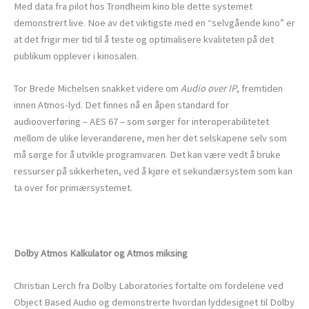
Med data fra pilot hos Trondheim kino ble dette systemet
demonstrert live. Noe av det viktigste med en “selvgående kino” er
at det frigir mer tid til å teste og optimalisere kvaliteten på det
publikum opplever i kinosalen.
Tor Brede Michelsen snakket videre om
Audio over IP
, fremtiden
innen Atmos-lyd. Det finnes nå en åpen standard for
audiooverføring – AES 67 – som sørger for interoperabilitetet
mellom de ulike leverandørene, men her det selskapene selv som
må sørge for å utvikle programvaren. Det kan være vedt å bruke
ressurser på sikkerheten, ved å kjøre et sekundærsystem som kan
ta over for primærsystemet.
Dolby Atmos Kalkulator og Atmos miksing
Christian Lerch fra Dolby Laboratories fortalte om fordelene ved
Object Based Audio og demonstrerte hvordan lyddesignet til Dolby