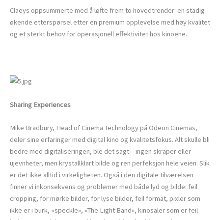
Claeys oppsummerte med å løfte frem to hovedtrender: en stadig
økende etterspørsel etter en premium opplevelse med høy kvalitet
og et sterkt behov for operasjonell effektivitet hos kinoene.
Sharing Experiences
Mike Bradbury, Head of Cinema Technology på Odeon Cinemas,
deler sine erfaringer med digital kino og kvalitetsfokus. Alt skulle bli
bedre med digitaliseringen, ble det sagt – ingen skraper eller
ujevnheter, men krystallklart bilde og ren perfeksjon hele veien. Slik
er det ikke alltid i virkeligheten. Også i den digitale tilværelsen
finner vi inkonsekvens og problemer med både lyd og bilde: feil
cropping, for mørke bilder, for lyse bilder, feil format, pixler som
ikke er i burk, «speckle», «The Light Band», kinosaler som er feil