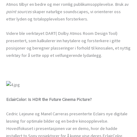
Atmos tilbyr en bedre og mer romlig publikumsopplevelse. Bruk av
point sources
skaper naturlige soundscapes, vi orienterer oss
etter lyden og totalopplevelsen forsterkers.
Videre ble verktøyet DART( Dolby Atmos Room Design Tool)
presentert, som kalkulerer inn høytalere og forsterkere i gitte
posisjoner og beregner plasseringer i forhold til kinosalen, et nyttig
verktøy for å sette opp et velfungerende lydanlegg.
EclairColor: Is HDR the Future Cinema Picture?
Cedric Lejeune og Manel Carreras presenterte Eclairs nye digitale
løsning for optimale bilder og en bedre kinoopplevelse.
Hovedfokuset i presentasjonen var en demo, hvor de hadde
installert to Sony projektorer for å kunne vise deres EclairColor,