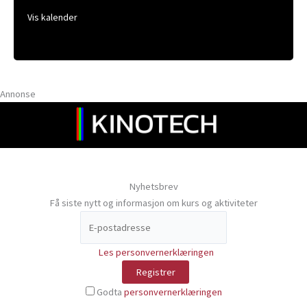
Vis kalender
Annonse
Nyhetsbrev
Få siste nytt og informasjon om kurs og aktiviteter
Les personvernerklæringen
Godta
personvernerklæringen