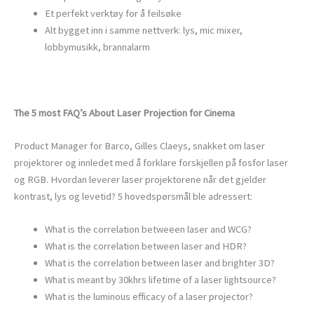
Et perfekt verktøy for å feilsøke
Alt bygget inn i samme nettverk: lys, mic mixer,
lobbymusikk, brannalarm
The 5 most FAQ’s About Laser Projection for Cinema
Product Manager for Barco, Gilles Claeys, snakket om laser
projektorer og innledet med å forklare forskjellen på fosfor laser
og RGB. Hvordan leverer laser projektorene når det gjelder
kontrast, lys og levetid? 5 hovedspørsmål ble adressert:
What is the correlation betweeen laser and WCG?
What is the correlation between laser and HDR?
What is the correlation between laser and brighter 3D?
What is meant by 30khrs lifetime of a laser lightsource?
What is the luminous efficacy of a laser projector?