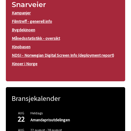
Snarveier
Kampanjer
Filmtreff - generell info
Bygdekinoen
Månedsstatistikk - oversikt
Kinobasen
NDSI - Norwegian Digital Screen Info (deployment report)
Kinoer i Norge
Bransjekalender
Heldags
AUG
22
Amandaprisutdelingen
22 august
-
28 august
AUG