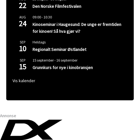
22
Den Norske Filmfestivalen
09:00
-
10:30
AUG
24
Kinoseminar i Haugesund: De unge er fremtiden
for kinoen! Så hva gjør vi?
Heldags
SEP
10
Regionalt Seminar Østlandet
15 september
-
16 september
SEP
15
Grunnkurs for nye i kinobransjen
Vis kalender
Annonse