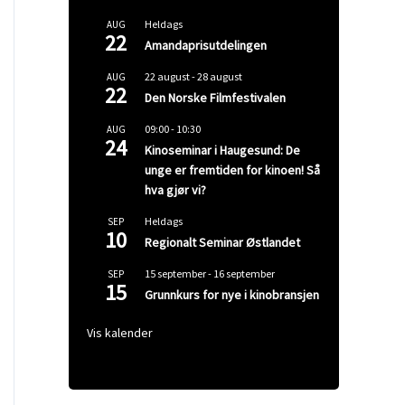
Heldags
AUG
22
Amandaprisutdelingen
22 august
-
28 august
AUG
22
Den Norske Filmfestivalen
09:00
-
10:30
AUG
24
Kinoseminar i Haugesund: De
unge er fremtiden for kinoen! Så
hva gjør vi?
Heldags
SEP
10
Regionalt Seminar Østlandet
15 september
-
16 september
SEP
15
Grunnkurs for nye i kinobransjen
Vis kalender