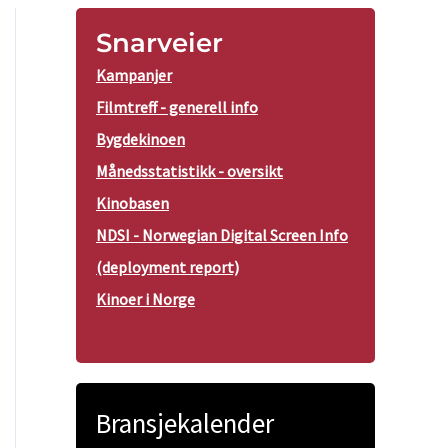
Snarveier
Kampanjer
Filmtreff - generell info
Bygdekinoen
Månedsstatistikk - oversikt
Kinobasen
NDSI - Norwegian Digital Screen Info
(deployment report)
Kinoer i Norge
Bransjekalender