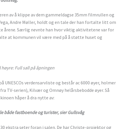
ren av å klippe av dem gammeldagse 35mm filmrullen og
Vega, Andre Møller, holdt og en tale der han fortalte litt om
iste årene. Særlig nevnte han hvor viktig aktivitetene var for
rtalte at kommunen vil være med på å støtte huset og
l høyre: Full sall på åpningen
å UNESCOs verdensarvliste og består ac 6000 øyer, holmer
nt fra TV-serien), Kilvær og Omnøy helårsbebodde øyer. Så
kinoen håper å dra nytte av:
alle både fastboende og turister, sier Gullsvåg
 30 ekstra seter foran i salen. De har Christe-projektor og