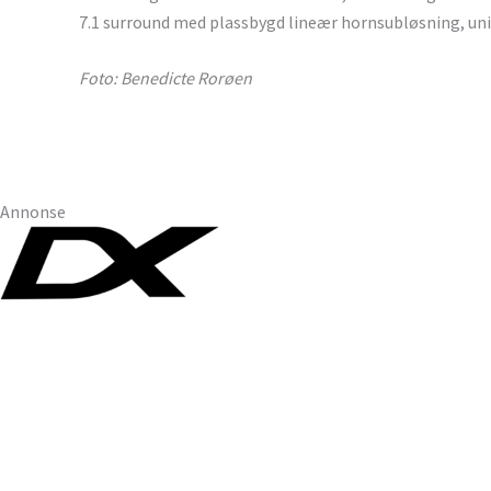
7.1 surround med plassbygd lineær hornsubløsning, unik
Foto: Benedicte Rorøen
Annonse