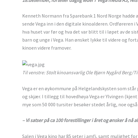
Kenneth Normann fra Sparebank 1 Nord Norge hadde æ
sende Vega inn i den digitale kinoalderen. Ordføreren i 
hva huset var før og hva det var blitt til i løpet av de s
barn og unge i Vega. Han ønsket lykke til videre og fo
kinoen videre framover.
Til venstre: Stolt kinoansvarlig Ole Bjørn Nygård Berg/Ti
Vega er en øykommune på Helgelandskysten som står p
og skjær. I tillegg til hovedhøya Vega er Ylvingen (kje
mye som 50 000 tursiter besøker stedet årlig, noe også 
– Vi satser på ca 100 forestillinger i året og ønsker å nå 
Salen i Vega kino har 85 seter i amfi, samt mulighet for