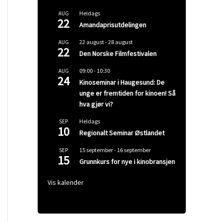
Heldags
AUG
22
Amandaprisutdelingen
22 august
-
28 august
AUG
22
Den Norske Filmfestivalen
09:00
-
10:30
AUG
24
Kinoseminar i Haugesund: De
unge er fremtiden for kinoen! Så
hva gjør vi?
Heldags
SEP
10
Regionalt Seminar Østlandet
15 september
-
16 september
SEP
15
Grunnkurs for nye i kinobransjen
Vis kalender