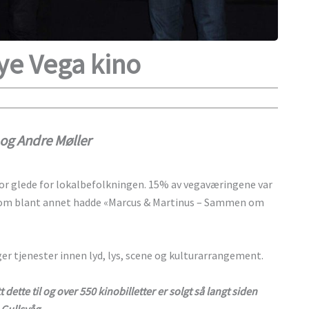
ye Vega kino
 og Andre Møller
stor glede for lokalbefolkningen. 15% av vegaværingene var
, som blant annet hadde «Marcus & Martinus – Sammen om
er tjenester innen lyd, lys, scene og kulturarrangement.
dette til og over 550 kinobilletter er solgt så langt siden
 Gullsvåg.