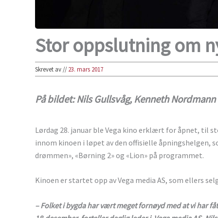
Stor oppslutning om n
Skrevet av
//
23. mars 2017
På bildet: Nils Gullsvåg, Kenneth Nordmann
Lørdag 28. januar ble Vega kino erklært for åpnet, til 
innom kinoen i løpet av den offisielle åpningshelgen
drømmen», «Børning 2» og «Lion» på programmet.
Kinoen er startet opp av Vega media AS, som ellers selg
– Folket i bygda har vært meget fornøyd med at vi har fått 
18.desember, forteller daglig leder i Vega media AS, Nils