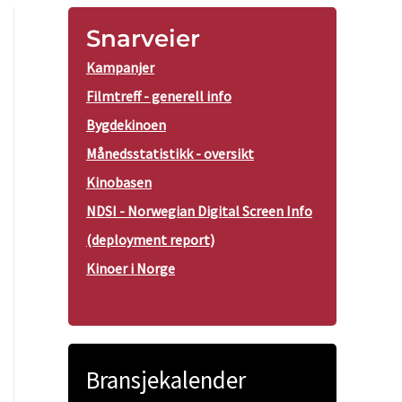
Snarveier
Kampanjer
Filmtreff - generell info
Bygdekinoen
Månedsstatistikk - oversikt
Kinobasen
NDSI - Norwegian Digital Screen Info
(deployment report)
Kinoer i Norge
Bransjekalender