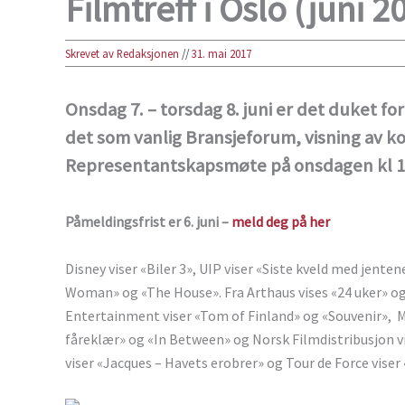
Filmtreff i Oslo (juni 2
Skrevet av Redaksjonen
//
31. mai 2017
Onsdag 7. – torsdag 8. juni er det duket fo
det som vanlig Bransjeforum, visning av k
Representantskapsmøte
på onsdagen kl 1
Påmeldingsfrist er 6. juni –
meld deg på her
Disney viser «Biler 3», UIP viser «Siste kveld med jen
Woman» og «The House». Fra Arthaus vises «24 uker» o
Entertainment viser «Tom of Finland» og «Souvenir», Mer
fåreklær» og «In Between» og Norsk Filmdistribusjon vis
viser «Jacques – Havets erobrer» og Tour de Force viser «