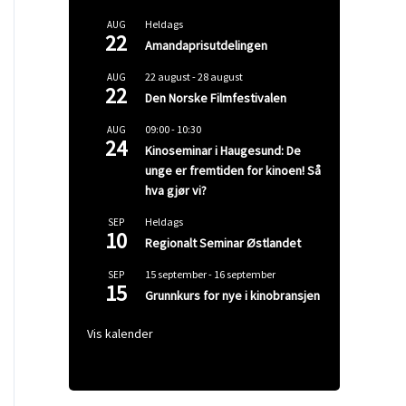
Heldags
AUG
22
Amandaprisutdelingen
22 august
-
28 august
AUG
22
Den Norske Filmfestivalen
09:00
-
10:30
AUG
24
Kinoseminar i Haugesund: De
unge er fremtiden for kinoen! Så
hva gjør vi?
Heldags
SEP
10
Regionalt Seminar Østlandet
15 september
-
16 september
SEP
15
Grunnkurs for nye i kinobransjen
Vis kalender