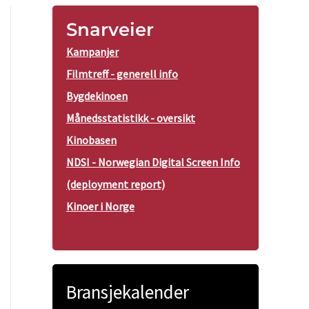
Snarveier
Kampanjer
Filmtreff - generell info
Bygdekinoen
Månedsstatistikk - oversikt
Kinobasen
NDSI - Norwegian Digital Screen Info
(deployment report)
Kinoer i Norge
Bransjekalender