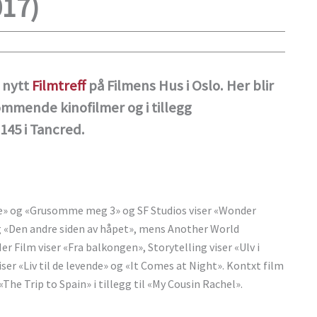
017)
r nytt
Filmtreff
på Filmens Hus i Oslo. Her blir
ommende kinofilmer og i tillegg
145 i Tancred.
tene» og «Grusomme meg 3» og SF Studios viser «Wonder
g «Den andre siden av håpet», mens Another World
 Film viser «Fra balkongen», Storytelling viser «Ulv i
er «Liv til de levende» og «It Comes at Night». Kontxt film
The Trip to Spain» i tillegg til «My Cousin Rachel».