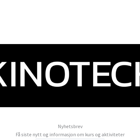
Nyhetsbrev
Få siste nytt og informasjon om kurs og aktiviteter