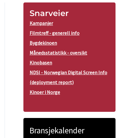
Snarveier
Kampanjer
Filmtreff - generell info
Bygdekinoen
Månedsstatistikk - oversikt
Kinobasen
NDSI - Norwegian Digital Screen Info
(deployment report)
Kinoer i Norge
Bransjekalender