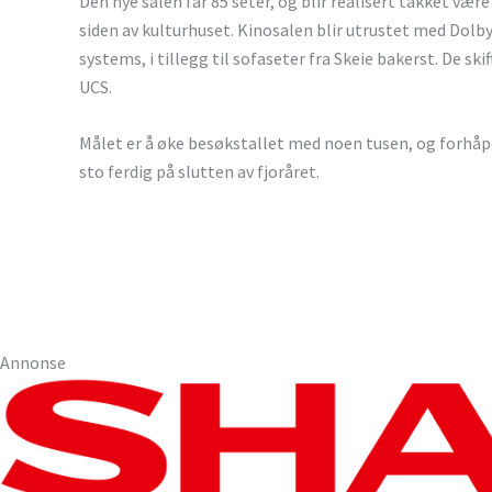
Den nye salen får 85 seter, og blir realisert takket være
siden av kulturhuset. Kinosalen blir utrustet med Dolb
systems, i tillegg til sofaseter fra Skeie bakerst. De sk
UCS.
Målet er å øke besøkstallet med noen tusen, og forhåpe
sto ferdig på slutten av fjoråret.
Annonse