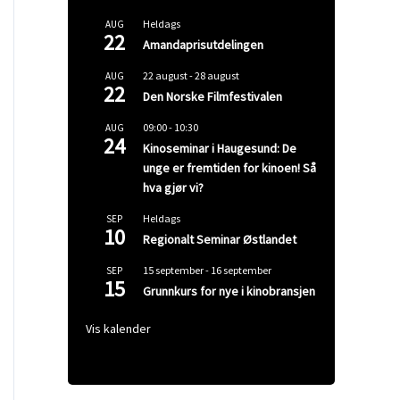
Heldags
AUG
22
Amandaprisutdelingen
22 august
-
28 august
AUG
22
Den Norske Filmfestivalen
09:00
-
10:30
AUG
24
Kinoseminar i Haugesund: De
unge er fremtiden for kinoen! Så
hva gjør vi?
Heldags
SEP
10
Regionalt Seminar Østlandet
15 september
-
16 september
SEP
15
Grunnkurs for nye i kinobransjen
Vis kalender