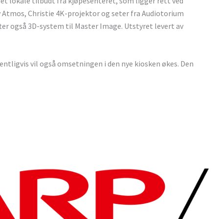
 et lokale tilbudt fra kjøpesenteret, som ligger rett ved
y Atmos, Christie 4K-projektor og seter fra Audiotorium
ifter også 3D-system til Master Image. Utstyret levert av
ntligvis vil også omsetningen i den nye kiosken økes. Den