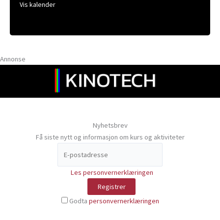
Vis kalender
Annonse
Nyhetsbrev
Få siste nytt og informasjon om kurs og aktiviteter
Les personvernerklæringen
Godta
personvernerklæringen