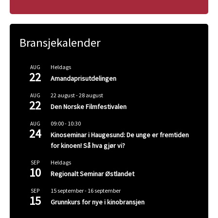
Bransjekalender
Heldags
AUG
22
Amandaprisutdelingen
22 august
-
28 august
AUG
22
Den Norske Filmfestivalen
09:00
-
10:30
AUG
24
Kinoseminar i Haugesund: De unge er fremtiden
for kinoen! Så hva gjør vi?
Heldags
SEP
10
Regionalt Seminar Østlandet
15 september
-
16 september
SEP
15
Grunnkurs for nye i kinobransjen