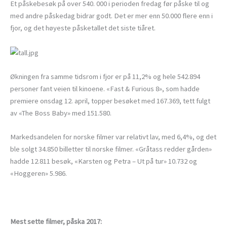
Et påskebesøk på over 540. 000 i perioden fredag før påske til og
med andre påskedag bidrar godt. Det er mer enn 50.000 flere enn i
fjor, og det høyeste påsketallet det siste tiåret.
Økningen fra samme tidsrom i fjor er på 11,2% og hele 542.894
personer fant veien til kinoene. «Fast & Furious 8», som hadde
premiere onsdag 12. april, topper besøket med 167.369, tett fulgt
av «The Boss Baby» med 151.580.
Markedsandelen for norske filmer var relativt lav, med 6,4%, og det
ble solgt 34.850 billetter til norske filmer. «Gråtass redder gården»
hadde 12.811 besøk, «Karsten og Petra – Ut på tur» 10.732 og
«Hoggeren» 5.986.
Mest sette filmer, påska 2017: