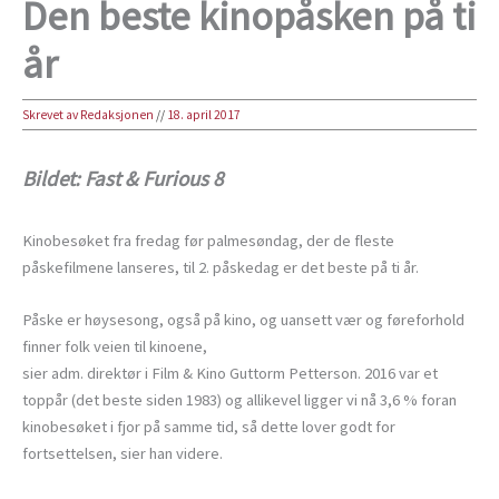
Den beste kinopåsken på ti
år
Skrevet av Redaksjonen
//
18. april 2017
Bildet: Fast & Furious 8
Kinobesøket fra fredag før palmesøndag, der de fleste
påskefilmene lanseres, til 2. påskedag er det beste på ti år.
Påske er høysesong, også på kino, og uansett vær og føreforhold
finner folk veien til kinoene,
sier adm. direktør i Film & Kino Guttorm Petterson. 2016 var et
toppår (det beste siden 1983) og allikevel ligger vi nå 3,6 % foran
kinobesøket i fjor på samme tid, så dette lover godt for
fortsettelsen, sier han videre.