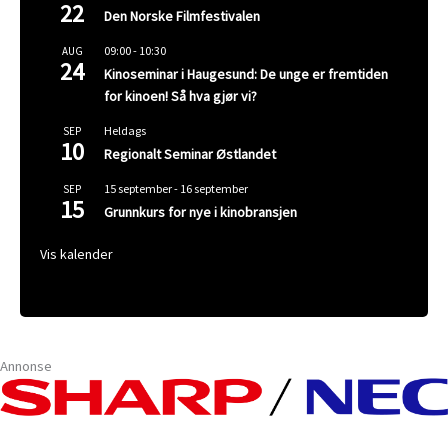
22
Den Norske Filmfestivalen
09:00
-
10:30
AUG
24
Kinoseminar i Haugesund: De unge er fremtiden
for kinoen! Så hva gjør vi?
Heldags
SEP
10
Regionalt Seminar Østlandet
15 september
-
16 september
SEP
15
Grunnkurs for nye i kinobransjen
Vis kalender
Annonse