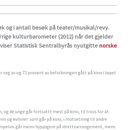
k og i antall besøk på teater/musikal/revy.
forrige kulturbarometer (2012) når det gjelder
viser Statistisk Sentralbyrås nyutgitte
norske
 seg av og 72 prosent av befolkningen gått på kino i løpet
 og de unge går fortsattt mest på kino, til tross for at
enn og kvinner som går på kino, i motsetning til andre
sempelvis går menn hyppigere på idrettsarrangement, mens