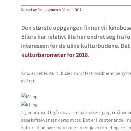
Skrevet av Redaksjonen
//
31. mai 2017
Den største oppgangen finner vi i kinobesø
Ellers har relativt lite har endret seg fra 
interessen for de ulike kulturbudene. Det 
kulturbarometer for 2016
.
Kino er det kulturtilbudet som flest nordmenn benytter
av året.
I gjennomsnitt går en av fire på kino en gang i måneden,
besøksfrekvensen deres avtar. Det er like stor andel m
kulturtilbud hvor man har en mer ujevn fordeling. Ek