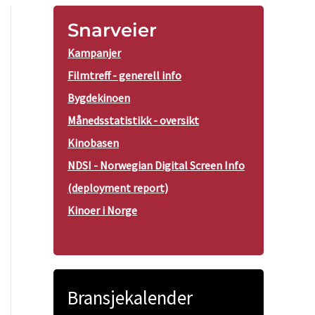
Snarveier
Kampanjer
Filmtreff - generell info
Bygdekinoen
Månedsstatistikk - oversikt
Kinobasen
NDSI - Norwegian Digital Screen Info
(deployment report)
Kinoer i Norge
Bransjekalender