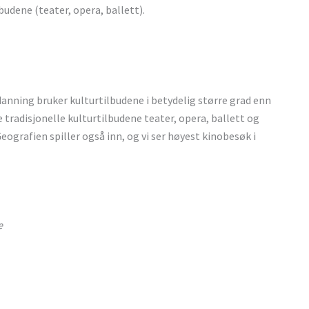
budene (teater, opera, ballett).
anning bruker kulturtilbudene i betydelig større grad enn
 tradisjonelle kulturtilbudene teater, opera, ballett og
eografien spiller også inn, og vi ser høyest kinobesøk i
e