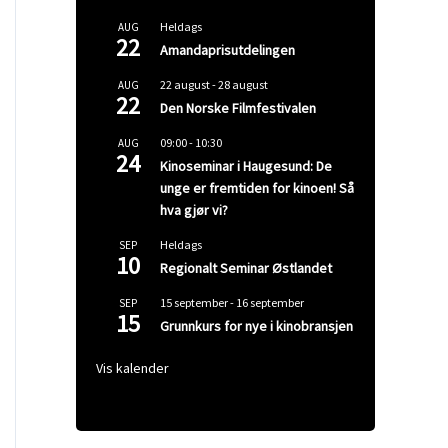
Heldags
AUG
22
Amandaprisutdelingen
22 august
-
28 august
AUG
22
Den Norske Filmfestivalen
09:00
-
10:30
AUG
24
Kinoseminar i Haugesund: De
unge er fremtiden for kinoen! Så
hva gjør vi?
Heldags
SEP
10
Regionalt Seminar Østlandet
15 september
-
16 september
SEP
15
Grunnkurs for nye i kinobransjen
Vis kalender