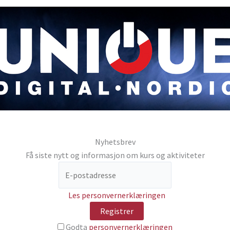
Nyhetsbrev
Få siste nytt og informasjon om kurs og aktiviteter
Les personvernerklæringen
Godta
personvernerklæringen