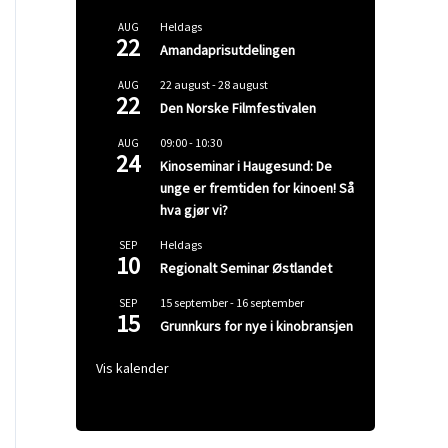
Heldags
AUG
22
Amandaprisutdelingen
22 august
-
28 august
AUG
22
Den Norske Filmfestivalen
09:00
-
10:30
AUG
24
Kinoseminar i Haugesund: De
unge er fremtiden for kinoen! Så
hva gjør vi?
Heldags
SEP
10
Regionalt Seminar Østlandet
15 september
-
16 september
SEP
15
Grunnkurs for nye i kinobransjen
Vis kalender