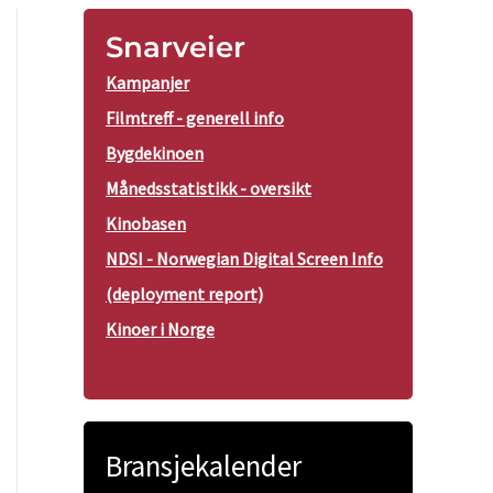
Snarveier
Kampanjer
Filmtreff - generell info
Bygdekinoen
Månedsstatistikk - oversikt
Kinobasen
NDSI - Norwegian Digital Screen Info
(deployment report)
Kinoer i Norge
Bransjekalender